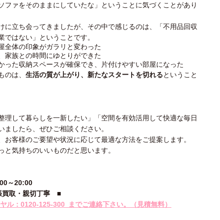
ソファをそのままにしていたな」ということに気づくことがあり
けに立ち会ってきましたが、その中で感じるのは、「不用品回収
業ではない」ということです。
屋全体の印象がガラリと変わった
、家族との時間にゆとりができた
かった収納スペースが確保でき、片付けやすい部屋になった
ものは、
生活の質が上がり、新たなスタートを切れる
ということ
整理して暮らしを一新したい」「空間を有効活用して快適な毎日
いましたら、ぜひご相談ください。
、お客様のご要望や状況に応じて最適な方法をご提案します。
っと気持ちのいいものだと思います。
～20:00
張買取・親切丁寧
■
ル：0120-
125‐300
までご連絡下さい。
（見積無料）