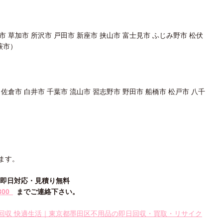
市 草加市 所沢市 戸田市 新座市 挟山市 富士見市 ふじみ野市 松伏
蕨市）
 佐倉市 白井市 千葉市 流山市 習志野市 野田市 船橋市 松戸市 八千
ます。
話一本即日対応・見積り無料
300
までご連絡下さい。
回収 快適生活｜東京都墨田区不用品の即日回収・買取・リサイク