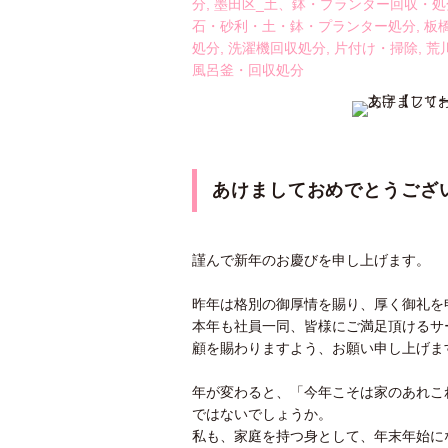
分
,
墨田区_土、鉢・プランター回収・処
石・砂利・土・鉢・プランター処分
,
板
処分
,
洗濯機回収処分
,
片付け・掃除
,
荒
風呂釜・回収処分
あけましておめでとうござ
謹んで新年のお慶びを申し上げます。
昨年は格別の御厚情を賜り、厚く御礼を
本年も社員一同、皆様にご満足頂けるサ
顧を賜わりますよう、お願い申し上げま
年が変わると、「今年こそは家のあれこ
ではないでしょうか。
私も、家庭を持つ身として、年末年始に