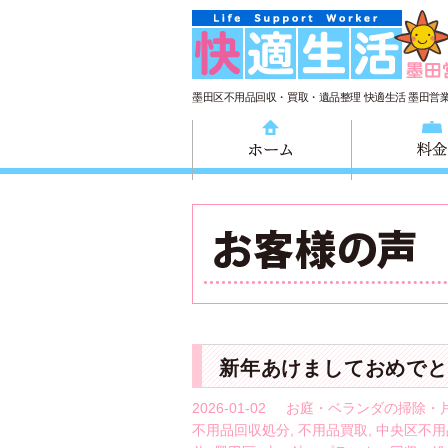
墨田区不用品回収・買取・遺品整理 快適生活 墨田営
ホーム
新年あけましておめでと
2026-01-02
お庭・ベランダの掃除・
不用品回収処分
,
不用品買取
,
中央区不用