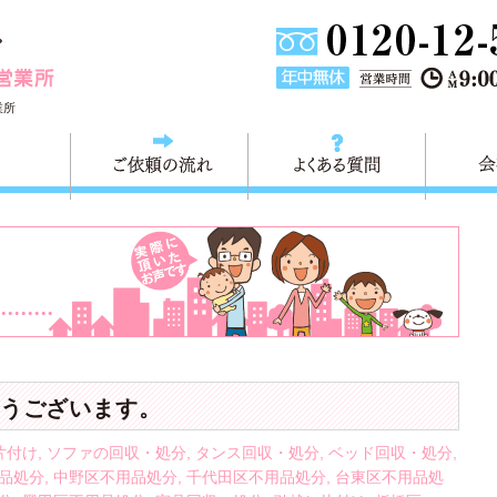
東京都墨田区不用品・粗大ごみの回収処分 快適生活墨田営業
業所
料金
ご依頼の流れ
よくある
うございます。
片付け
,
ソファの回収・処分
,
タンス回収・処分
,
ベッド回収・処分
,
品処分
,
中野区不用品処分
,
千代田区不用品処分
,
台東区不用品処