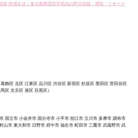
回収 快適生活｜東京都墨田区不用品の即日回収・買取・リサイク
 葛飾区 北区 江東区 品川区 渋谷区 新宿区 杉並区 墨田区 世田谷区
練馬区 文京区 港区 目黒区）
市 国立市 小金井市 国分寺市 小平市 狛江市 立川市 多摩市 調布市
村山市 東大和市 日野市 府中市 福生市 町田市 三鷹市 武蔵野市 武