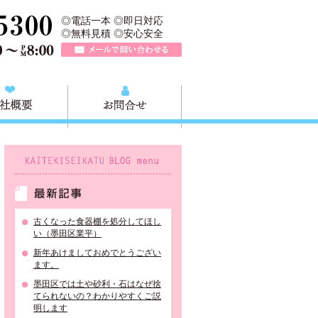
所は、墨田区の不用品・粗大ごみの処分や不用品の出張買取、墨田区近
TEL 0120-757-161（年中無休）営業時間AM9:00～PM8:0
◎電話一本 ◎即日対応
◎無料見積 ◎安心安全
メールで問い合わせる
質問
会社概要
お問合せ
KAITEKISEIKATU BLOG menu
最新記事
古くなった食器棚を処分してほし
い（墨田区業平）
新年あけましておめでとうござい
ます。
墨田区では土や砂利・石はなぜ捨
てられないの？わかりやすくご説
明します