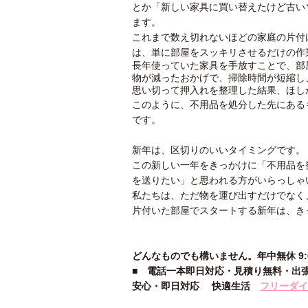
とか「新しい家具に買い替えたけど古い
ます。
これまで数え切れないほどの家庭の片付
は、単に部屋をスッキリさせるだけの作
長年使っていた家具を手放すことで、部
物が減ったおかげで、掃除時間が短縮し
思い切って押入れを整理した結果、ほし
このように、不用品を処分した先にある
です。
新年は、区切りのいいタイミングです。
この新しい一年をきっかけに「不用品を
を送りたい」と思われる方がいらっしゃ
私たちは、ただ物を運び出すだけでなく
片付いた部屋でスタートする新年は、き
どんなものでも構いません。年中無休 9:00
■
電話一本即日対応・見積り無料・出
安心
・即日
対応
快適生活
フリーダイヤ