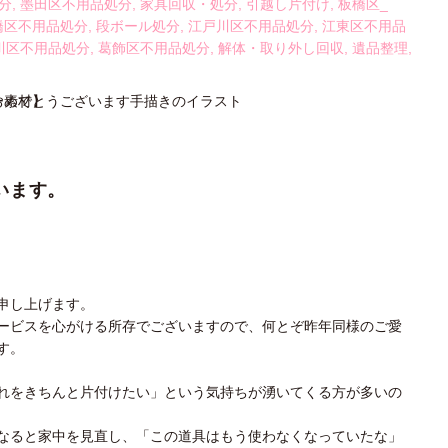
分
,
墨田区不用品処分
,
家具回収・処分
,
引越し片付け
,
板橋区_
橋区不用品処分
,
段ボール処分
,
江戸川区不用品処分
,
江東区不用品
川区不用品処分
,
葛飾区不用品処分
,
解体・取り外し回収
,
遺品整理
,
います。
申し上げます。
ービスを心がける所存でございますので、何とぞ昨年同様のご愛
す。
れをきちんと片付けたい」という気持ちが湧いてくる方が多いの
なると家中を見直し、「この道具はもう使わなくなっていたな」