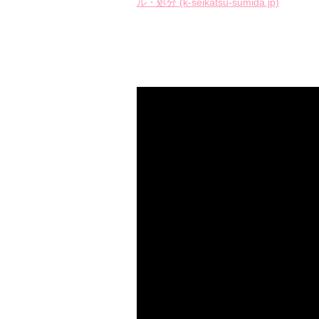
ル・処分 (k-seikatsu-sumida.jp)