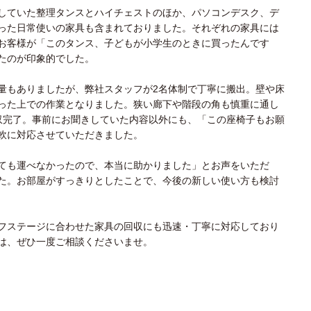
していた整理タンスとハイチェストのほか、パソコンデスク、デ
った日常使いの家具も含まれておりました。それぞれの家具には
お客様が「このタンス、子どもが小学生のときに買ったんです
たのが印象的でした。
量もありましたが、弊社スタッフが2名体制で丁寧に搬出。壁や床
った上での作業となりました。狭い廊下や階段の角も慎重に通し
収完了。事前にお聞きしていた内容以外にも、「この座椅子もお願
軟に対応させていただきました。
ても運べなかったので、本当に助かりました」とお声をいただ
た。お部屋がすっきりとしたことで、今後の新しい使い方も検討
フステージに合わせた家具の回収にも迅速・丁寧に対応しており
は、ぜひ一度ご相談くださいませ。