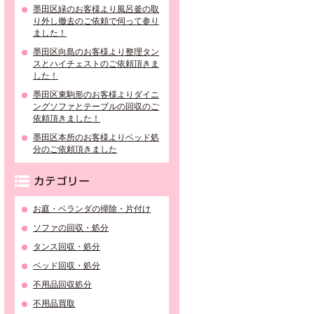
墨田区緑のお客様より風呂釜の取
り外し撤去のご依頼で伺って参り
ました！
墨田区向島のお客様より整理タン
スとハイチェストのご依頼頂きま
した！
墨田区東駒形のお客様よりダイニ
ングソファとテーブルの回収のご
依頼頂きました！
墨田区本所のお客様よりベッド処
分のご依頼頂きました
カテゴリー
お庭・ベランダの掃除・片付け
ソファの回収・処分
タンス回収・処分
ベッド回収・処分
不用品回収処分
不用品買取