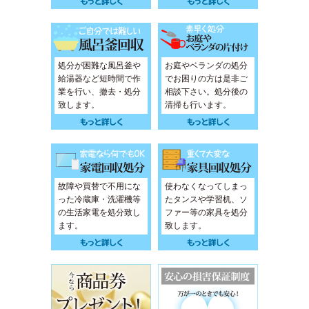
処分が困難な風呂釜や
お庭やベランダの処分
給湯器など短時間で作
でお困りの方は是非ご
業を行い、撤去・処分
相談下さい。処分後の
致します。
清掃も行います。
故障や買替で不用にな
使わなくなってしまっ
った冷蔵庫・洗濯機等
たタンスや学習机、ソ
の生活家電を処分致し
ファー等の家具を処分
ます。
致します。