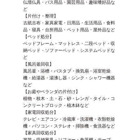
仏壇仏具・バス用品・園芸用品・趣味嗜好品な
ど
【片付け・整理】
古紙古布・家具家電・日用品・生活用品・食料
品・寝具・台所用品・ペット用品・屋外品など
【ベッド処分】
ベッドフレーム・マットレス・二段ベッド・収
納ベッド・ソファーベッド・システムベッドな
ど
【風呂釜回収】
風呂釜・浴槽・バスタブ・換気扇・浴室乾燥
機・給湯器・湯沸し器・シンク・シャワー機器
など
【お庭やベランダの片付け】
植物・枝木・土・石・砂・レンガ・タイル・コ
ンクリートブロック・植木鉢など
【家電回収処分】
テレビ・エアコン・冷蔵庫・洗濯機・衣類乾燥
機・パソコン・ステレオ・掃除機・食洗器など
【家具回収処分】
箪笥・収納家具・ソファー・食器棚・テーブ