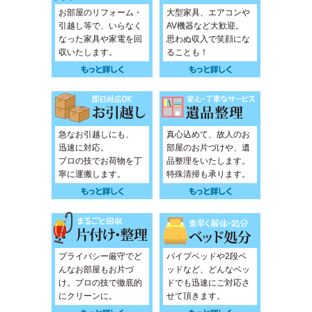
お部屋のリフォーム・
大型家具、エアコンや
引越し等で、いらなく
AV機器など大歓迎。
なった家具や家電を回
思わぬ収入で笑顔にな
収いたします。
ることも！
急なお引越しにも、
真心込めて、故人のお
迅速に対応。
部屋のお片づけや、遺
プロの技でお荷物を丁
品整理をいたします。
寧に運搬します。
特殊清掃も承ります。
プライバシー厳守でど
パイプベッドや2段ベ
んなお部屋もお片づ
ッドなど、どんなベッ
け。プロの技で徹底的
ドでも迅速にご対応さ
にクリーンに。
せて頂きます。