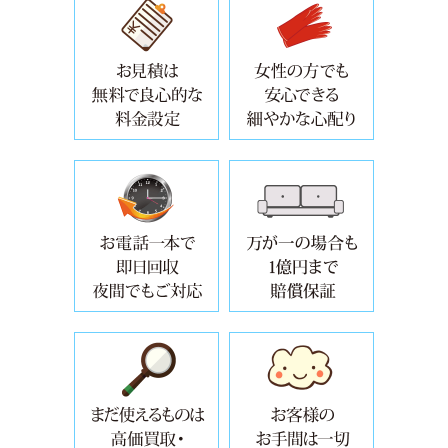
自治体では収集しない処理困難物も
回収処分の
設置位置からの移動や運搬・お引越
万が一の場