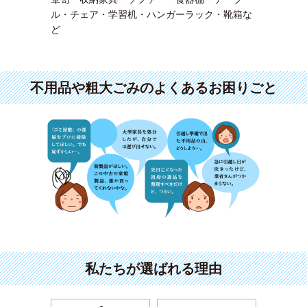
ル・チェア・学習机・ハンガーラック・靴箱な
ど
不用品や粗大ごみのよくあるお困りごと
私たちが選ばれる理由
年中無休・面倒な手続き要らずで、
解体や取外