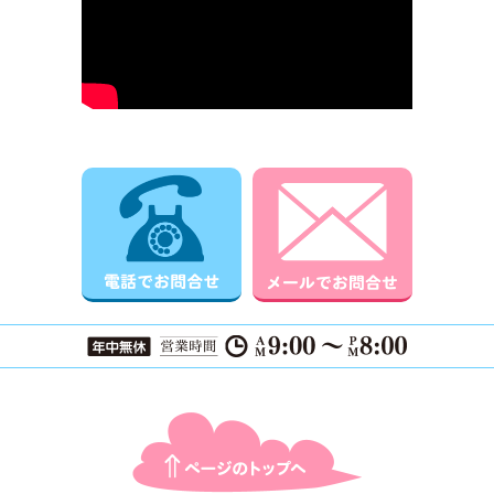
電話でお問合せ
メールでお
ページTOPに戻る