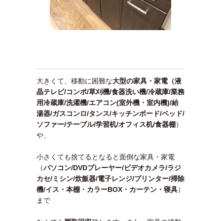
大きくて、移動に困難な
大型の家具・家電（液
晶テレビ/コンポ/草刈機/食器洗い機/冷蔵庫/業務
用冷蔵庫/洗濯機/エアコン(室外機・室内機)/給
湯器/ガスコンロ/タンス/キッチンボード/ベッド/
ソファー/テーブル/学習机/オフィス机/食器棚
）
や、
小さくても捨てるとなると面倒な家具・家電
（
パソコン/DVDプレーヤー/ビデオカメラ/ラジ
カセ/ミシン/炊飯器/電子レンジ/プリンター/掃除
機/イス・本棚・カラーBOX・カーテン・寝具
）
まで