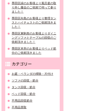
墨田区緑のお客様より風呂釜の取
り外し撤去のご依頼で伺って参り
ました！
墨田区向島のお客様より整理タン
スとハイチェストのご依頼頂きま
した！
墨田区東駒形のお客様よりダイニ
ングソファとテーブルの回収のご
依頼頂きました！
墨田区本所のお客様よりベッド処
分のご依頼頂きました
カテゴリー
お庭・ベランダの掃除・片付け
ソファの回収・処分
タンス回収・処分
ベッド回収・処分
不用品回収処分
不用品買取