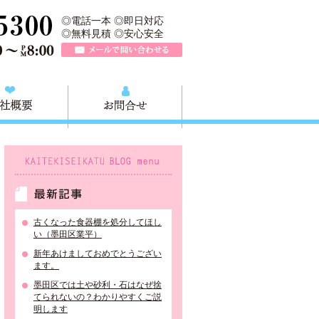
所は、墨田区の不用品・粗大ごみの処分や不用品の出張買取、墨田区近
TEL 0120-757-161（年中無休）営業時間AM9:00～PM8:0
◎電話一本 ◎即日対応
◎無料見積 ◎安心安全
メールで問い合わせる
質問
会社概要
お問合せ
KAITEKISEIKATU BLOG menu
最新記事
古くなった食器棚を処分してほし
い（墨田区業平）
新年あけましておめでとうござい
ます。
墨田区では土や砂利・石はなぜ捨
てられないの？わかりやすくご説
明します