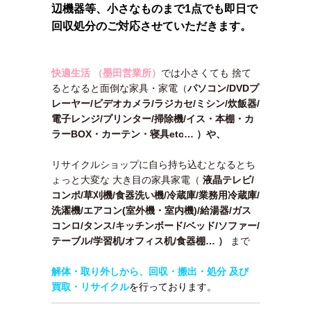
辺機器等、小さなものまで1点でも即日で
回収処分のご対応させていただきます。
快適生活 （墨田営業所）
では小さくても 捨て
るとなると面倒な家具・家電（
パソコン/DVDプ
レーヤー/ビデオカメラ/ラジカセ/ミシン/炊飯器/
電子レンジ/プリンター/掃除機/イス・本棚・カ
ラーBOX・カーテン・寝具etc… ）や、
リサイクルショップに自ら持ち込むとなるとち
ょっと大変な 大き目の家具家電（
液晶テレビ/
コンポ/草刈機/食器洗い機/冷蔵庫/業務用冷蔵庫/
洗濯機/エアコン(室外機・室内機)/給湯器/ガス
コンロ/タンス/キッチンボード/ベッド/ソファー/
テーブル/学習机/オフィス机/食器棚…
）
まで
解体・取り外しから、回収・搬出・処分 及び
買取・リサイクル
を行っております。