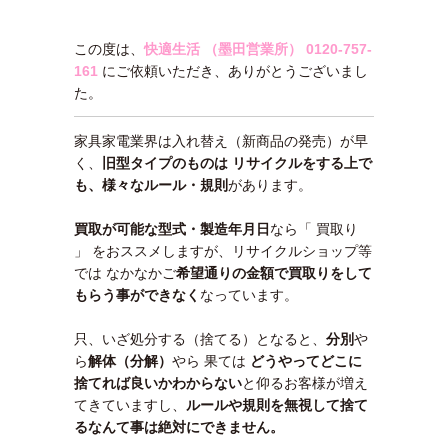
この度は、
快適生活 （墨田営業所）
0120-757-
161
にご依頼いただき、ありがとうございまし
た。
家具家電業界は入れ替え（新商品の発売）が早
く、
旧型タイプのものは リサイクルをする上で
も、様々なルール・規則
があります。
買取が可能な型式・製造年月日
なら「 買取り
」 をおススメしますが、リサイクルショップ等
では なかなかご
希望通りの金額で買取りをして
もらう事ができなく
なっています。
只、いざ処分する（捨てる）となると、
分別
や
ら
解体（分解）
やら 果ては
どうやってどこに
捨てれば良いかわ
からない
と仰るお客様が増え
てきていますし、
ルールや規則を無視して捨て
るなんて事は絶対にできません。