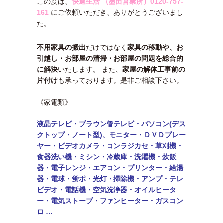
この度は、
快適生活 （墨田営業所）
0120-757-
161
にご依頼いただき、ありがとうございまし
た。
不用家具の搬出
だけではなく
家具の移動や、お
引越し・お部屋の清掃・お部屋の問題を総合的
に解決
いたします。 また、
家屋の解体工事前の
片付け
も承っております。是非ご相談下さい。
《家電類》
液晶テレビ・ブラウン管テレビ・パソコン(デス
クトップ・ノート型)、モニター・
ＤＶＤプレー
ヤー・ビデオカメラ・コンラジカセ・草刈機・
食器洗い機・ミシン・
冷蔵庫・洗濯機・炊飯
器・電子レンジ・エアコン・
プリンター・給湯
器・電球・蛍ポ・光灯・掃除機・アンプ・テレ
ビデオ・電話機・
空気洗浄器・オイルヒータ
ー・電気ストーブ・ファンヒーター・ガスコン
ロ …