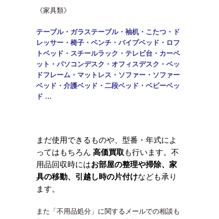
《家具類》
テーブル・
ガラステーブル・袖机・こたつ・ド
レッサー・椅子・ベンチ・パイプベッド・ロフ
トベッド・
スチールラック・テレビ台・カーペ
ット・パソコンデスク・オフィスデスク・ベッ
ドフレーム・マットレス・ソファー・ソファー
ベッド・介護ベッド・二段ベッド・
ベビーベッ
ド …
まだ使用できるものや、型番・年式によ
ってはもちろん
高価買取
も行います。不
用品回収時には
お部屋の整理や掃除、家
具の移動、引越し時の片付け
なども承り
ます。
また「不用品処分」に関するメールでの相談も