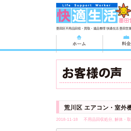
墨田区不用品回収・買取・遺品整理 快適生活 墨田営
ホーム
荒川区 エアコン・室外
2018-11-18
不用品回収処分
,
解体・取