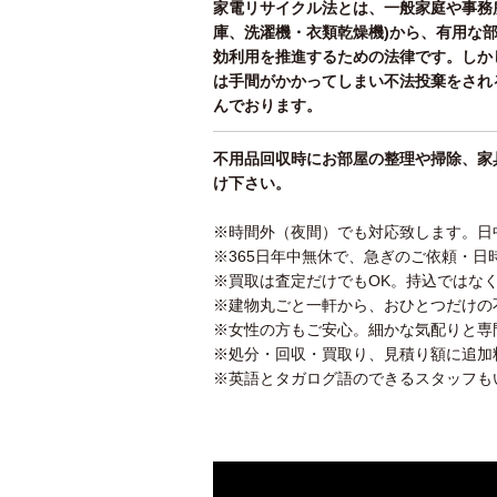
家電リサイクル法とは、一般家庭や事務
庫、洗濯機・衣類乾燥機)から、有用な
効利用を推進するための法律です。しか
は手間がかかってしまい不法投棄をされ
んでおります。
不用品回収時にお部屋の整理や掃除、家
け下さい。
※時間外（夜間）でも対応致します。日
※365日年中無休で、急ぎのご依頼・日
※買取は査定だけでもOK。持込ではな
※建物丸ごと一軒から、おひとつだけの
※女性の方もご安心。細かな気配りと専
※処分・回収・買取り、見積り額に追加
※英語とタガログ語のできるスタッフも