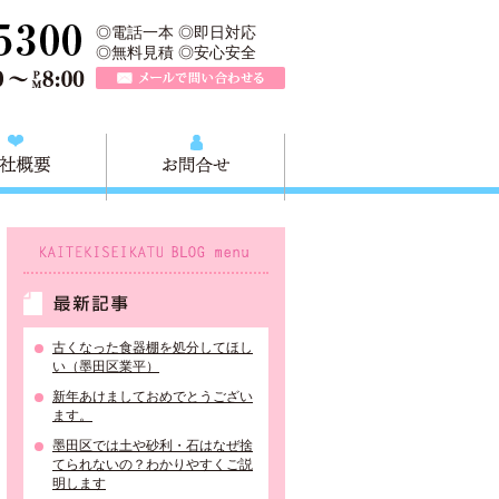
所は、墨田区の不用品・粗大ごみの処分や不用品の出張買取、墨田区近
TEL 0120-757-161（年中無休）営業時間AM9:00～PM8:0
◎電話一本 ◎即日対応
◎無料見積 ◎安心安全
メールで問い合わせる
質問
会社概要
お問合せ
KAITEKISEIKATU BLOG menu
最新記事
古くなった食器棚を処分してほし
い（墨田区業平）
新年あけましておめでとうござい
ます。
墨田区では土や砂利・石はなぜ捨
てられないの？わかりやすくご説
明します