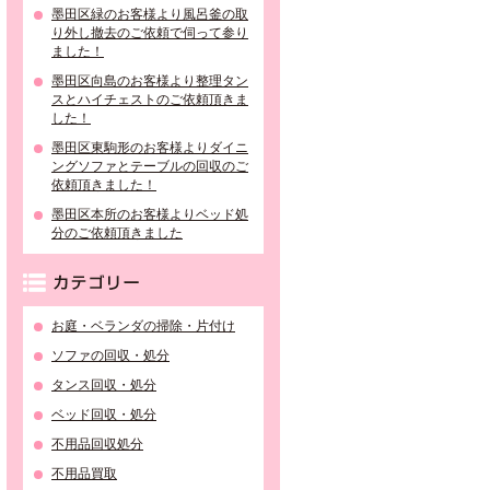
墨田区緑のお客様より風呂釜の取
り外し撤去のご依頼で伺って参り
ました！
墨田区向島のお客様より整理タン
スとハイチェストのご依頼頂きま
した！
墨田区東駒形のお客様よりダイニ
ングソファとテーブルの回収のご
依頼頂きました！
墨田区本所のお客様よりベッド処
分のご依頼頂きました
カテゴリー
お庭・ベランダの掃除・片付け
ソファの回収・処分
タンス回収・処分
ベッド回収・処分
不用品回収処分
不用品買取