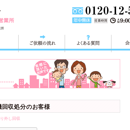
東京都墨田区不用品・粗大ごみの回収処分 快適生活墨田営業
業所
料金
ご依頼の流れ
よくある
機回収処分のお客様
り外し回収