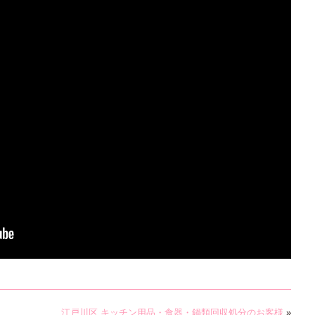
江戸川区 キッチン用品・食器・鍋類回収処分のお客様
»