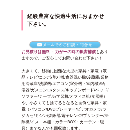
経験豊富な快適生活におまかせ
下さい。
お見積りは無料
・
万が一の時の損害補償
もあり
ますので、ご安心してお問い合わせ下さい！
大きくて、移動に困難な大型の家具・家電（液
晶テレビ/コンポ/草刈機/食器洗い機/冷蔵庫/業務
用冷蔵庫/洗濯機/エアコン(室外機・室内機)/給
湯器/ガスコンロ/タンス/キッチンボード/ベッド/
ソファー/テーブル/学習机/オフィス机/食器棚）
や、小さくても捨てるとなると面倒な家具・家
電（パソコン/DVDプレーヤー/ビデオカメラ/ラ
ジカセ/ミシン/炊飯器/電子レンジ/プリンター/掃
除機/イス・本棚・カラーBOX・カーテン・寝
具）までなんでも回収致します。