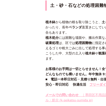
土・砂・石
などの
処理困難
植木鉢
から植物の根を取り除こうと、
土
かったり、長年
ベランダ
直置きにしてい
合もあります。
植木処分
には困難な場面や、搬出作業な
破棄処理
は、区では
処理困難物
に指定さ
えるゴミや粗大ごみに出して処理する事
こうした中、大型の土入り
植木鉢
や
観葉
ます。
お客様のお手間は一切とらせません！全
どんなものでも構いません。年中無休 9:00
■
電話一本即日対応・見積り無料・出
安心
・即日
対応
快適生活
フリーダイヤ
メールでの問い合わせ
｜墨田区不用品
ル・処分 (k-seikatsu-sumida.jp)