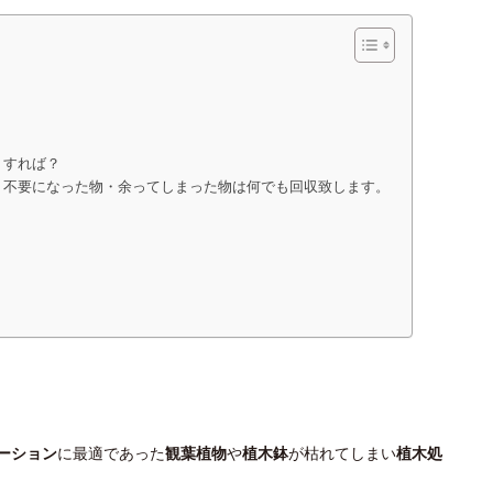
うすれば？
、不要になった物・余ってしまった物は何でも回収致します。
ーション
に最適であった
観葉植物
や
植木鉢
が枯れてしまい
植木処