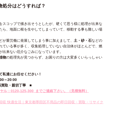
物処分
はどうすれば？
をスコップで掻き出そうとしたが、硬くて思う様に処理が出来な
たら、地面に根を生やしてしまっていて、移動する事も難しい場
どが重労働に発展してしまう事に加えまして、
土・砂・石
などの
れている事が多く、収集処理していない自治体がほとんどで、燃
が出来ない厄介なごみになっています。
植物
の処理先が見つからず、お困りの方は大変多くいらっしゃい
て私達にお任せください！
～20:00
張買取・親切丁寧
■
ル：0120-
125‐300
までご連絡下さい。
（見積無料）
回収 快適生活｜東京都墨田区不用品の即日回収・買取・リサイク