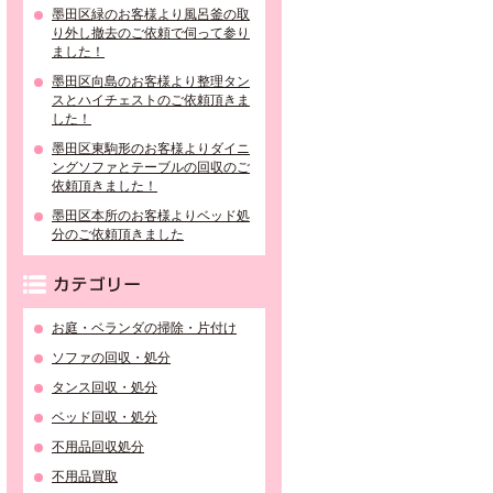
墨田区緑のお客様より風呂釜の取
り外し撤去のご依頼で伺って参り
ました！
墨田区向島のお客様より整理タン
スとハイチェストのご依頼頂きま
した！
墨田区東駒形のお客様よりダイニ
ングソファとテーブルの回収のご
依頼頂きました！
墨田区本所のお客様よりベッド処
分のご依頼頂きました
カテゴリー
お庭・ベランダの掃除・片付け
ソファの回収・処分
タンス回収・処分
ベッド回収・処分
不用品回収処分
不用品買取