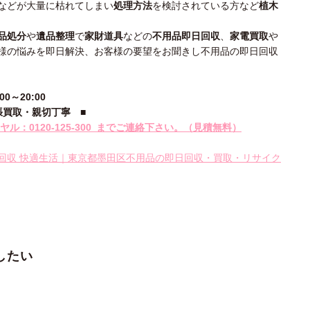
などが大量に枯れてしまい
処理方法
を検討されている方など
植木
品処分
や
遺品整理
で
家財道具
などの
不用品即日回収
、
家電買取
や
様の悩みを即日解決、お客様の要望をお聞きし不用品の即日回収
～20:00
張買取・親切丁寧
■
ル：0120-
125‐300
までご連絡下さい。
（見積無料）
回収 快適生活｜東京都墨田区不用品の即日回収・買取・リサイク
したい