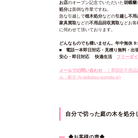
お店
のオープン記念でいただいた
胡蝶蘭
処分
は面倒な作業ですね。
急な引越しで
植木処分
などの
引越し不用
家具買取
などの
不用品回収買取
などお客
に伺わせて頂いております。
どんなものでも構いません。年中無休 9:00
■
電話一本即日対応・見積り無料・出
安心
・即日
対応
快適生活
フリーダイヤ
メールでの問い合わせ
｜墨田区不用品
ル・処分 (k-seikatsu-sumida.jp)
自分で切った庭の木を処分
◆お客様の声◆