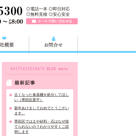
所は、墨田区の不用品・粗大ごみの処分や不用品の出張買取、墨田区近
TEL 0120-757-161（年中無休）営業時間AM9:00～PM8:0
◎電話一本 ◎即日対応
◎無料見積 ◎安心安全
メールで問い合わせる
質問
会社概要
お問合せ
KAITEKISEIKATU BLOG menu
最新記事
古くなった食器棚を処分してほし
い（墨田区業平）
新年あけましておめでとうござい
ます。
墨田区では土や砂利・石はなぜ捨
てられないの？わかりやすくご説
明します