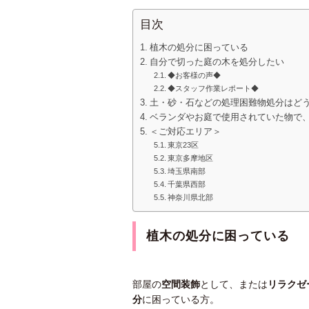
目次
植木の処分に困っている
自分で切った庭の木を処分したい
◆お客様の声◆
◆スタッフ作業レポート◆
土・砂・石などの処理困難物処分はど
ベランダやお庭で使用されていた物で
＜ご対応エリア＞
東京23区
東京多摩地区
埼玉県南部
千葉県西部
神奈川県北部
植木の処分に困っている
部屋の
空間装飾
として、または
リラクゼ
分
に困っている方。