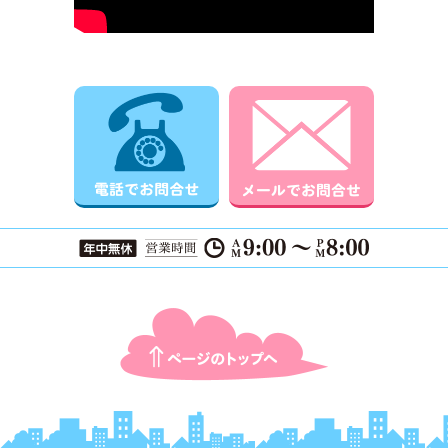
電話でお問合せ
メールでお
ページTOPに戻る