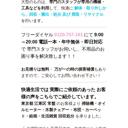
大型のものは、
専門のスタッフが専用の機械・
工具などを利用
して、快適に
解体・取り外しか
ら、回収・搬出・処分 及び 買取・リサイクル
を行います。
フリーダイヤル
0120-757-161
にて
9:00
～20:00 電話一本・年中無休・即日対応
で 専門スタッフがお伺いし、不用品のお
困り事を解決致します！！
お見積りは無料
・
万が一の時の損害補償
もあり
ますので、ご安心してお問い合わせ下さい！
快適生活では 実際にご依頼のあった お客
様の声をこちらでご紹介しています。
東京都 江東区 常盤
のお客様より
掃除機・オイ
ルヒーター・木製チェアー・布団・カーペッ
ト・絵画・生活雑貨
回収処分
を承りました。