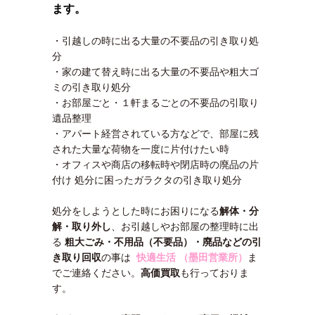
ます。
・引越しの時に出る大量の不要品の引き取り処
分
・家の建て替え時に出る大量の不要品や粗大ゴ
ミの引き取り処分
・お部屋ごと・１軒まるごとの不要品の引取り
遺品整理
・アパート経営されている方などで、部屋に残
された大量な荷物を一度に片付けたい時
・オフィスや商店の移転時や閉店時の廃品の片
付け 処分に困ったガラクタの引き取り処分
処分をしようとした時にお困りになる
解体・分
解・取り外し
、お引越しやお部屋の整理時に出
る
粗大ごみ・不用品（不要品）・廃品などの引
き取り回収
の事は
快適生活 （墨田営業所）
ま
でご連絡ください。
高価買取
も行っておりま
す。