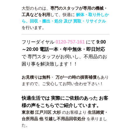
大型のものは、
専門のスタッフが専用の機械・
工具などを利用
して、快適に
解体・取り外しか
ら、回収・搬出・処分 及び 買取・リサイクル
を行います。
フリーダイヤル
0120-757-161
にて
9:00
～20:00 電話一本・年中無休・即日対応
で 専門スタッフがお伺いし、不用品のお
困り事を解決致します！！
お見積りは無料
・
万が一の時の損害補償
もあり
ますので、ご安心してお問い合わせ下さい！
快適生活では 実際にご依頼のあった お客
様の声をこちらでご紹介しています。
東京都 江戸川区 大杉
のお客様より
生活雑貨・
台所用品 他 引越し不用品回収処分
を承りまし
た。