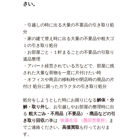
さい。
・引越しの時に出る大量の不要品の引き取り処
分
・家の建て替え時に出る大量の不要品や粗大ゴ
ミの引き取り処分
・お部屋ごと・１軒まるごとの不要品の引取り
遺品整理
・アパート経営されている方などで、部屋に残
された大量な荷物を一度に片付けたい時
・オフィスや商店の移転時や閉店時の廃品の片
付け 処分に困ったガラクタの引き取り処分
処分をしようとした時にお困りになる
解体・分
解・取り外し
、お引越しやお部屋の整理時に出
る
粗大ごみ・不用品（不要品）・廃品などの引
き取り回収
の事は
快適生活 （墨田営業所）
ま
でご連絡ください。
高価買取
も行っておりま
す。