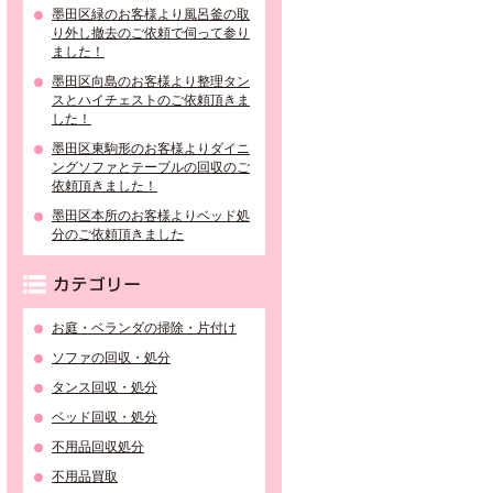
墨田区緑のお客様より風呂釜の取
り外し撤去のご依頼で伺って参り
ました！
墨田区向島のお客様より整理タン
スとハイチェストのご依頼頂きま
した！
墨田区東駒形のお客様よりダイニ
ングソファとテーブルの回収のご
依頼頂きました！
墨田区本所のお客様よりベッド処
分のご依頼頂きました
カテゴリー
お庭・ベランダの掃除・片付け
ソファの回収・処分
タンス回収・処分
ベッド回収・処分
不用品回収処分
不用品買取