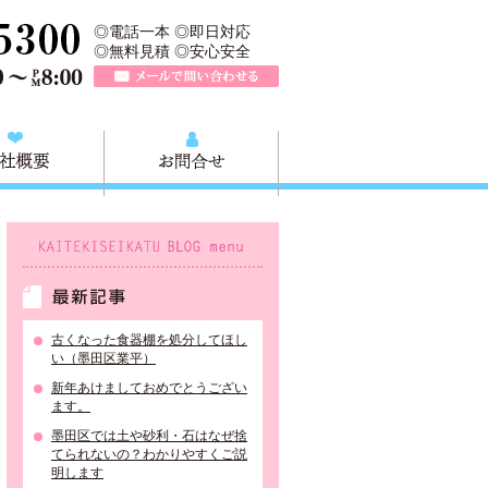
所は、墨田区の不用品・粗大ごみの処分や不用品の出張買取、墨田区近
TEL 0120-757-161（年中無休）営業時間AM9:00～PM8:0
◎電話一本 ◎即日対応
◎無料見積 ◎安心安全
メールで問い合わせる
質問
会社概要
お問合せ
KAITEKISEIKATU BLOG menu
最新記事
古くなった食器棚を処分してほし
い（墨田区業平）
新年あけましておめでとうござい
ます。
墨田区では土や砂利・石はなぜ捨
てられないの？わかりやすくご説
明します