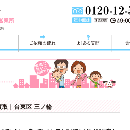
東京都墨田区不用品・粗大ごみの回収処分 快適生活墨田営業
業所
料金
ご依頼の流れ
よくある
買取｜台東区 三ノ輪