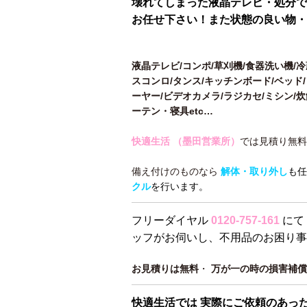
壊れてしまった液晶テレビ・処分で
お任せ下さい！また状態の良い物・
液晶テレビ/コンポ/草刈機/食器洗い機/
スコンロ/タンス/キッチンボード/ベッド/
ーヤー/ビデオカメラ/ラジカセ/ミシン/
ーテン・寝具etc…
快適生活 （墨田営業所）
では見積り無料
備え付けのものなら
解体・取り外し
も任
クル
を行います。
フリーダイヤル
0120-757-161
にて
ッフがお伺いし、不用品のお困り事
お見積りは無料
・
万が一の時の損害補償
快適生活では 実際にご依頼のあっ