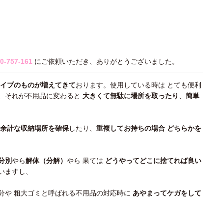
0-757-161
にご依頼いただき、ありがとうございました。
イプのものが増えてきて
おります。使用している時は とても便利
、それが不用品に変わると
大きくて無駄に場所を取ったり
、
簡単
余計な収納場所を確保
したり、
重複してお持ちの場合 どちらかを
。
分別
やら
解体（分解）
やら 果ては
どうやってどこに捨てれば良い
いますし、
分や 粗大ゴミと呼ばれる不用品の対応時に
あやまってケガをして