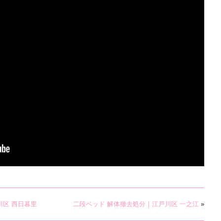
川区 西日暮里
二段ベッド 解体撤去処分｜江戸川区 一之江
»