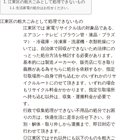
江東区の粗大ごみとして処理できないもの
生活家電の処分はお任せください。
江東区の粗大ごみとして処理できないもの
江東区では 家電リサイクル法の対象品である、
エアコン・テレビ（ブラウン管・液晶・プラズ
マ）・冷蔵庫・冷凍庫・洗濯機・衣類乾燥につ
いては、自治体で回収ができないため法律にの
っとった処分方法を検討する必要があります。
基本的には製造メーカーや、販売店に引き取り
義務がある為そちらに処分を依頼するか、指定
引取場所へ自身で持ち込むか のいずれかのリサ
イクルルートにのせて頂きます。いずれの場合
もリサイクル料金がかかります。指定引取場所
へ持ち込む以外は、収集・運搬料金が必要で
す。
行政で収集処理ができない不用品の処分でお困
りの方は、快適生活に是非お任せ下さい。分
別・解体・取り外しから運搬まで、即日対応で
行わせて頂きます。
◎江東区ではそれ以外にも以下のものを粗大ご