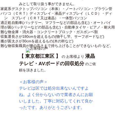
みとして取り扱う事ができません。
家庭系
デスクトップパソコン（本体）・ノートパソコン・ブラウン管
パソコ
（ＣＲＴ）ディスプレイ・液晶ディスプレイ（ＬＣＤ）・ディ
ン
スプレイ（ＣＲＴ又は液晶）・一体型パソコン
適正処
自動車(バッテリー、マフラーなどの部品も含む)・オートバイ
理が困
(バッテリーなどの部品も含む)・自動車タイヤ・ピアノ・耐火用
難な物
金庫・消火器・コンクリートブロック・ガスボンベ類
収集運
長さが180cmを超えるもの(物干し竿、サーフボードなど)
搬が困
太さが30cmを超えるもの(木の幹など)
難な物
収集職員が腰の高さまで持ち上げることができないもの など。
【 東京都江東区 】
液晶
の お客様より
テレビ・AVボードの回収処分
のご依
頼を頂きました。
＜お客様の声＞
テレビは区では処分出来ないんですよ
ね。よく分からないので業者さんにお願
いしました。丁寧に対応してくれて良か
ったです。ありがとうございます。