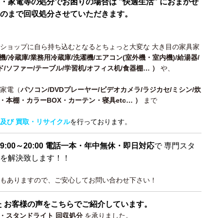
・家電等の処分でお困りの場合は ”快適生活” におまかせ
ものまで回収処分させていただきます。
ショップに自ら持ち込むとなるとちょっと大変な 大き目の家具家
機/冷蔵庫/業務用冷蔵庫/洗濯機/エアコン(室外機・室内機)/給湯器/
ド/ソファー/テーブル/学習机/オフィス机/食器棚…
）
や、
・家電（
パソコン/DVDプレーヤー/ビデオカメラ/ラジカセ/ミシン/炊
ス・本棚・カラーBOX・カーテン・寝具etc… ）
まで
及び 買取・リサイクル
を行っております。
9:00～20:00 電話一本・年中無休・即日対応
で 専門スタ
を解決致します！！
もありますので、ご安心してお問い合わせ下さい！
た お客様の声をこちらでご紹介しています。
・スタンドライト 回収処分
を承りました。