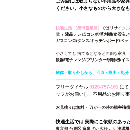
ごみ袋には収まらない不用品や家具
ください。小さなものから大きな
快適生活 （墨田営業所）
ではリサイクル
電（
液晶テレビ/コンポ/草刈機/食器洗い
ガスコンロ/タンス/キッチンボード/ベッ
小さくても 捨てるとなると面倒な家具
飯器/電子レンジ/プリンター/掃除機/イ
解体・取り外しから、回収・搬出・処分 
フリーダイヤル
0120-757-161
にて
ッフがお伺いし、不用品のお困り事
お見積りは無料
・
万が一の時の損害補償
快適生活では 実際にご依頼のあっ
東京都 台東区 竜泉
のお客様より
洗濯機