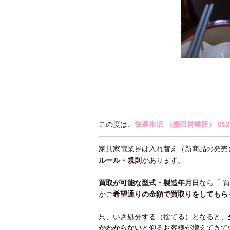
この度は、
快適生活 （墨田営業所）
012
家具家電業界は入れ替え（新商品の発売
ルール・規則
があります。
買取が可能な型式・製造年月日
なら「 
かご
希望通りの金額で買取りをしてもら
只、いざ処分する（捨てる）となると、
かわ
からない
と仰るお客様が増えてきて