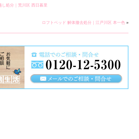
越し処分｜荒川区 西日暮里
ロフトベッド 解体撤去処分｜江戸川区 本一色
»