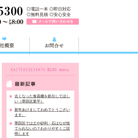
所は、墨田区の不用品・粗大ごみの処分や不用品の出張買取、墨田区近
TEL 0120-757-161（年中無休）営業時間AM9:00～PM8:0
◎電話一本 ◎即日対応
◎無料見積 ◎安心安全
メールで問い合わせる
質問
会社概要
お問合せ
KAITEKISEIKATU BLOG menu
最新記事
古くなった食器棚を処分してほし
い（墨田区業平）
新年あけましておめでとうござい
ます。
墨田区では土や砂利・石はなぜ捨
てられないの？わかりやすくご説
明します