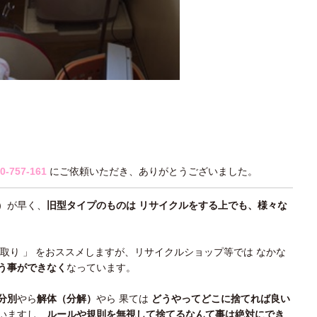
0-757-161
にご依頼いただき、ありがとうございました。
）が早く、
旧型タイプのものは リサイクルをする上でも、様々な
買取り 」 をおススメしますが、リサイクルショップ等では なかな
う事ができなく
なっています。
分別
やら
解体（分解）
やら 果ては
どうやってどこに捨てれば良い
いますし、
ルールや規則を無視して捨てるなんて事は絶対にでき