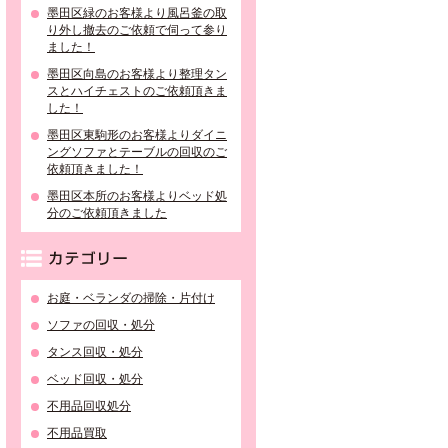
墨田区緑のお客様より風呂釜の取
り外し撤去のご依頼で伺って参り
ました！
墨田区向島のお客様より整理タン
スとハイチェストのご依頼頂きま
した！
墨田区東駒形のお客様よりダイニ
ングソファとテーブルの回収のご
依頼頂きました！
墨田区本所のお客様よりベッド処
分のご依頼頂きました
カテゴリー
お庭・ベランダの掃除・片付け
ソファの回収・処分
タンス回収・処分
ベッド回収・処分
不用品回収処分
不用品買取