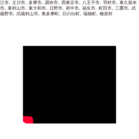
江市､ 立川市､ 多摩市､ 調布市､ 西東京市､ 八王子市､ 羽村市､ 東久留米
市､ 東村山市､ 東大和市､ 日野市､ 府中市､ 福生市､ 町田市､ 三鷹市､ 武
蔵野市､ 武蔵村山市､ 奥多摩町､ 日の出町､ 瑞穂町､ 檜原村