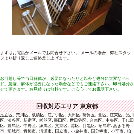
まずはお電話かメールでお問合せ下さい。 メールの場合、弊社スタッ
フより折り返しご連絡差し上げます。
お引越し等で当日解体が、必要になったりと以外と処分に大変なベッ
ド。急遽、解体が必要になった場合などでもご連絡下さい。即日処分さ
せて頂きます。お見積りは無料です。ご安心してお電話下さい。
回収対応エリア 東京都
足立区､ 荒川区､ 板橋区､ 江戸川区､ 大田区､葛飾区､ 北区､ 江東区､ 品川
区､ 渋谷区､ 新宿区､ 杉並区､墨田区､ 世田谷区､ 台東区､ 中央区､ 千代田
区､ 豊島区､ 中野区､ 練馬区､ 文京区､ 港区､ 目黒区､ 昭島市､あきる野
市､ 稲城市､ 青梅市､ 清瀬市､ 国立市､ 小金井市､ 国分寺市､ 小平市､ 狛