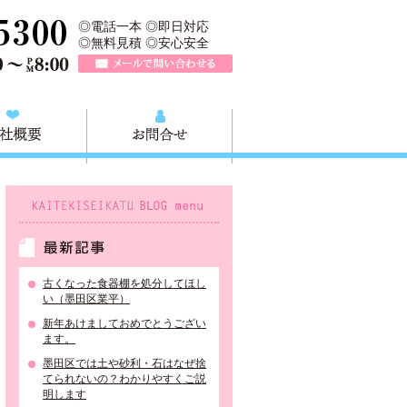
所は、墨田区の不用品・粗大ごみの処分や不用品の出張買取、墨田区近
TEL 0120-757-161（年中無休）営業時間AM9:00～PM8:0
◎電話一本 ◎即日対応
◎無料見積 ◎安心安全
メールで問い合わせる
質問
会社概要
お問合せ
KAITEKISEIKATU BLOG menu
最新記事
古くなった食器棚を処分してほし
い（墨田区業平）
新年あけましておめでとうござい
ます。
墨田区では土や砂利・石はなぜ捨
てられないの？わかりやすくご説
明します