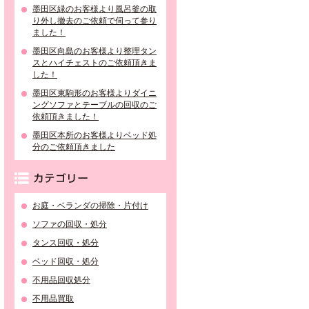
墨田区緑のお客様より風呂釜の取
り外し撤去のご依頼で伺って参り
ました！
墨田区向島のお客様より整理タン
スとハイチェストのご依頼頂きま
した！
墨田区東駒形のお客様よりダイニ
ングソファとテーブルの回収のご
依頼頂きました！
墨田区本所のお客様よりベッド処
分のご依頼頂きました
カテゴリー
お庭・ベランダの掃除・片付け
ソファの回収・処分
タンス回収・処分
ベッド回収・処分
不用品回収処分
不用品買取