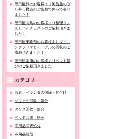
墨田区緑のお客様より風呂釜の取
り外し撤去のご依頼で伺って参り
ました！
墨田区向島のお客様より整理タン
スとハイチェストのご依頼頂きま
した！
墨田区東駒形のお客様よりダイニ
ングソファとテーブルの回収のご
依頼頂きました！
墨田区本所のお客様よりベッド処
分のご依頼頂きました
カテゴリー
お庭・ベランダの掃除・片付け
ソファの回収・処分
タンス回収・処分
ベッド回収・処分
不用品回収処分
不用品買取