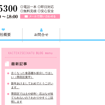
所は、墨田区の不用品・粗大ごみの処分や不用品の出張買取、墨田区近
TEL 0120-757-161（年中無休）営業時間AM9:00～PM8:0
◎電話一本 ◎即日対応
◎無料見積 ◎安心安全
メールで問い合わせる
質問
会社概要
お問合せ
KAITEKISEIKATU BLOG menu
最新記事
古くなった食器棚を処分してほし
い（墨田区業平）
新年あけましておめでとうござい
ます。
墨田区では土や砂利・石はなぜ捨
てられないの？わかりやすくご説
明します