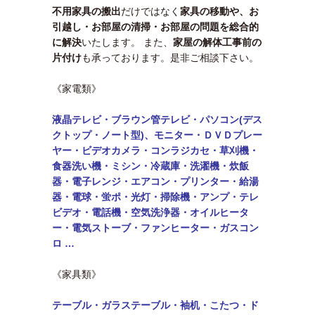
不用家具の搬出
だけではなく
家具の移動や、お
引越し・お部屋の清掃・お部屋の問題を総合的
に解決
いたします。 また、
家屋の解体工事前の
片付け
も承っております。是非ご相談下さい。
《家電類》
液晶テレビ・ブラウン管テレビ・パソコン(デス
クトップ・ノート型)、モニター・
ＤＶＤプレー
ヤー・ビデオカメラ・コンラジカセ・草刈機・
食器洗い機・ミシン・
冷蔵庫・洗濯機・炊飯
器・電子レンジ・エアコン・
プリンター・給湯
器・電球・蛍ポ・光灯・掃除機・アンプ・テレ
ビデオ・電話機・
空気洗浄器・オイルヒータ
ー・電気ストーブ・ファンヒーター・ガスコン
ロ …
《家具類》
テーブル・
ガラステーブル・袖机・こたつ・ド