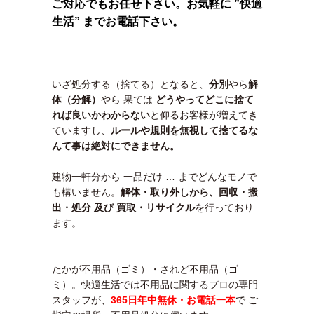
ご対応でもお任せ下さい。お気軽に ”快適
生活” までお電話下さい。
いざ処分する（捨てる）となると、
分別
やら
解
体（分解）
やら 果ては
どうやってどこに捨て
れば良いかわ
からない
と仰るお客様が増えてき
ていますし、
ルールや規則を無視して捨てるな
んて事は絶対にできません。
建物一軒分から 一品だけ … までどんなモノで
も構いません。
解体・取り外しから、回収・搬
出・処分 及び 買取・リサイクル
を行っており
ます。
たかが不用品（ゴミ）・されど不用品（ゴ
ミ）。快適生活では不用品に関するプロの専門
スタッフが、
365日年中無休・お電話一本
で ご