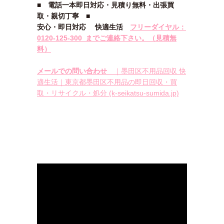
■
電話一本即日対応・見積り無料・出張買
取・親切丁寧
■
安心
・即日
対応
快適生活
フリーダイヤル：
0120-
125‐300
までご連絡下さい。
（見積無
料）
メールでの問い合わせ
｜墨田区不用品回収 快
適生活｜東京都墨田区不用品の即日回収・買
取・リサイクル・処分 (k-seikatsu-sumida.jp)