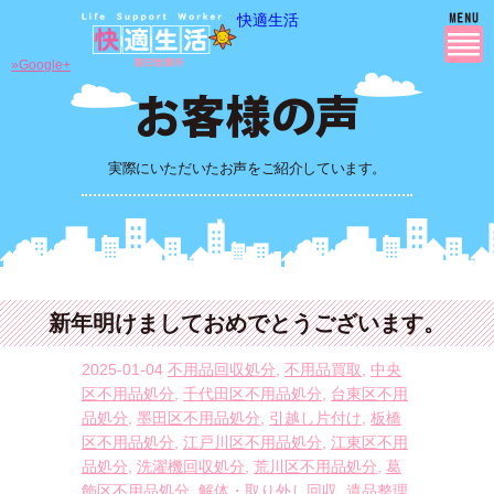
快適生活
»Google+
実際にいただいたお声をご紹介しています。
新年明けましておめでとうございます。
2025-01-04
不用品回収処分
,
不用品買取
,
中央
区不用品処分
,
千代田区不用品処分
,
台東区不用
品処分
,
墨田区不用品処分
,
引越し片付け
,
板橋
区不用品処分
,
江戸川区不用品処分
,
江東区不用
品処分
,
洗濯機回収処分
,
荒川区不用品処分
,
葛
飾区不用品処分
,
解体・取り外し回収
,
遺品整理