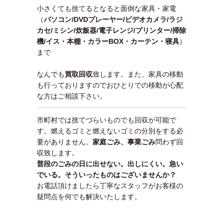
小さくても捨てるとなると面倒な家具・家電
（
パソコン/DVDプレーヤー/ビデオカメラ/ラジ
カセ/ミシン/炊飯器/電子レンジ/プリンター/掃除
機/イス・本棚・カラーBOX・カーテン・寝具
）
まで
なんでも
買取回収
致します。また、家具の移動
も行っておりますのでおひとりでの移動が心配
な方はご相談下さい。
市町村では捨てづらいものでも回収が可能で
す。燃えるゴミと燃えないゴミの分別をする必
要がありません。
家庭ごみ、事業ごみ
問わず回
収致します。
普段のごみの日に出せない。出しにくい。急い
でいる。そういったものはございませんか？
お電話頂けましたら丁寧なスタッフがお客様の
疑問点を何でも解決いたします。