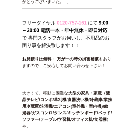
がとうございまいた。 」
フリーダイヤル
0120-757-161
にて
9:00
～20:00 電話一本・年中無休・即日対応
で 専門スタッフがお伺いし、不用品のお
困り事を解決致します！！
お見積りは無料
・
万が一の時の損害補償
もあり
ますので、ご安心してお問い合わせ下さい！
大きくて、移動に困難な
大型の家具・家電（液
晶テレビ/コンポ/草刈機/食器洗い機/冷蔵庫/業務
用冷蔵庫/洗濯機/エアコン(室外機・室内機)/給
湯器/ガスコンロ/タンス/キッチンボード/ベッド/
ソファー/テーブル/学習机/オフィス机/食器棚
）
や、