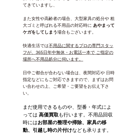
てきていますし、
また女性や高齢者の場合、大型家具の処分や 粗
大ゴミと呼ばれる不用品の対応時に
あやまって
ケガをしてしまう
場合もございます。
快適生活では
不用品に関するプロの専門スタッ
フが、365日年中無休・お電話一本で ご指定の
場所へ不用品処分に伺います。
日中ご都合が合わない場合は、夜間対応や 日時
指定などにもご対応できますので、まずはお問
い合わせの上、ご希望・ご要望をお伝え下さ
い。
まだ使用できるものや、型番・年式によ
っては
高価買取
も行います。不用品回収
時には
お部屋の整理や掃除、家具の移
動、引越し時の片付け
なども承ります。