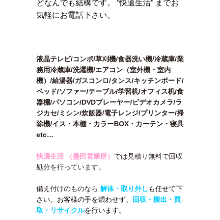
どなんでも結構です。 ”快適生活” までお
気軽にお電話下さい。
液晶テレビ/コンポ/草刈機/食器洗い機/冷蔵庫/業
務用冷蔵庫/洗濯機/エアコン（室外機・室内
機）/給湯器/ガスコンロ/タンス/キッチンボード/
ベッド/ソファー/テーブル/学習机/オフィス机/食
器棚/パソコン/DVDプレーヤー/ビデオカメラ/ラ
ジカセ/ミシン/炊飯器/電子レンジ/プリンター/掃
除機/イス・本棚・カラーBOX・カーテン・寝具
etc…
快適生活 （墨田営業所）
では見積り無料で回収
処分を行っています。
備え付けのものなら
解体・取り外し
も任せて下
さい。お客様の手を煩わせず、
回収・搬出・買
取・リサイクル
を行います。