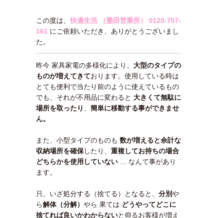
この度は、
快適生活 （墨田営業所）
0120-757-
161
にご依頼いただき、ありがとうございまし
た。
昨今 家具家電の多様化により、
大型のタイプの
ものが増えてきて
おります。使用している時は
とても便利で当たり前のように使えているもの
でも、それが不用品に変わると
大きくて無駄に
場所を取ったり
、
簡単に移動する事ができませ
ん。
また、小型タイプのものも
数が増えると余計な
収納場所を確保
したり、
重複してお持ちの場合
どちらかを使用していない
… なんて事があり
ます。
只、いざ処分する（捨てる）となると、
分別
や
ら
解体（分解）
やら 果ては
どうやってどこに
捨てれば良いかわ
からない
と仰るお客様が増え