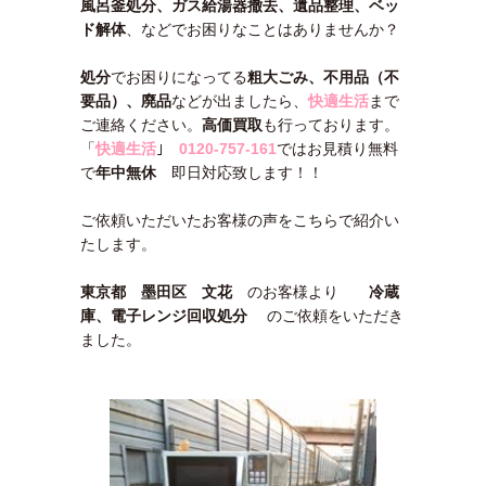
風呂釜処分、ガス給湯器撤去、遺品整理、ベッ
ド解体
、などでお困りなことはありませんか？
処分
でお困りになってる
粗大ごみ、不用品（不
要品）、廃品
などが出ましたら、
快適生活
まで
ご連絡ください。
高価買取
も行っております。
「
快適生活
｣
0120-757-161
ではお見積り無料
で
年中無休
即日対応致します！！
ご依頼いただいたお客様の声をこちらで紹介い
たします。
東京都 墨田区 文花
のお客様より
冷蔵
庫、電子レンジ回収処分
のご依頼をいただき
ました。