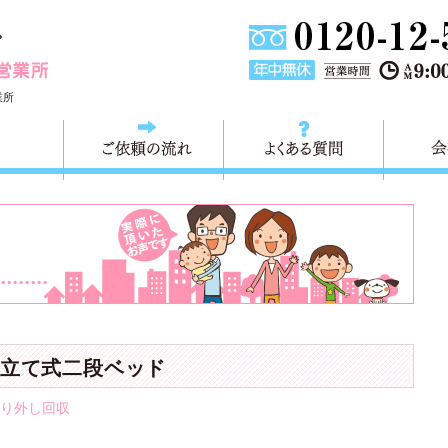
東京都墨田区不用品・粗大ごみの回収処分 快適生活墨田営業
業所
料金
ご依頼の流れ
よくある
立て式二段ベッド
り外し回収