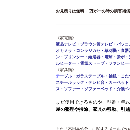
お見積りは無料
・
万が一の時の損害補償
《家電類》
液晶テレビ・ブラウン管テレビ・パソコ
オカメラ・コンラジカセ・草刈機・食器
ン・
プリンター・給湯器・電球・蛍ポ・
ルヒーター・電気ストーブ・ファンヒー
《家具類》
テ
ーブル・
ガラステーブル・袖机・こた
スチールラック・テレビ台・カーペット
ス・ソファー・ソファーベッド・介護ベ
まだ使用できるものや、型番・年式
屋の整理や掃除、家具の移動、引越
また「不用品処分」に関するメールでの