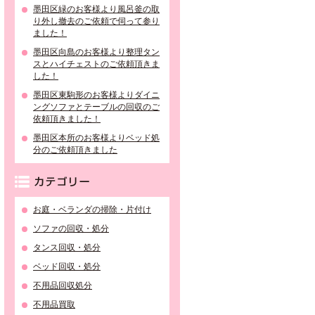
墨田区緑のお客様より風呂釜の取
り外し撤去のご依頼で伺って参り
ました！
墨田区向島のお客様より整理タン
スとハイチェストのご依頼頂きま
した！
墨田区東駒形のお客様よりダイニ
ングソファとテーブルの回収のご
依頼頂きました！
墨田区本所のお客様よりベッド処
分のご依頼頂きました
カテゴリー
お庭・ベランダの掃除・片付け
ソファの回収・処分
タンス回収・処分
ベッド回収・処分
不用品回収処分
不用品買取