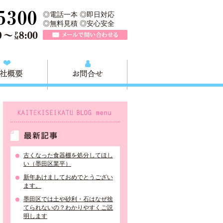
所は、墨田区の不用品・粗大ごみの処分や不用品の出張買取、墨田区近
TEL 0120-757-161（年中無休）営業時間AM9:00～PM8:0
◎電話一本 ◎即日対応
◎無料見積 ◎安心安全
メールで問い合わせる
質問
会社概要
お問合せ
KAITEKISEIKATU BLOG menu
最新記事
古くなった食器棚を処分してほし
い（墨田区業平）
新年あけましておめでとうござい
ます。
墨田区では土や砂利・石はなぜ捨
てられないの？わかりやすくご説
明します