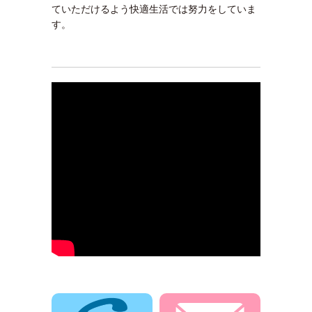
ていただけるよう快適生活では努力をしていま
す。
電話でお問合せ
メールでお