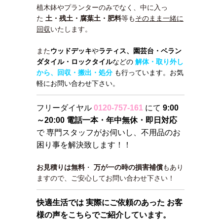
植木鉢やプランターのみでなく、中に入っ
た
土・残土・腐葉土・肥料
等も
そのまま一緒に
回収
いたします。
また
ウッドデッキ
や
ラティス、園芸台・
ベラン
ダタイル・ロックタイル
などの
解体・取り外し
から、回収・搬出・処分
も行っています。お気
軽にお問い合わせ下さい。
フリーダイヤル
0120-757-161
にて
9:00
～20:00 電話一本・年中無休・即日対応
で 専門スタッフがお伺いし、不用品のお
困り事を解決致します！！
お見積りは無料
・
万が一の時の損害補償
もあり
ますので、ご安心してお問い合わせ下さい！
快適生活では 実際にご依頼のあった お客
様の声をこちらでご紹介しています。