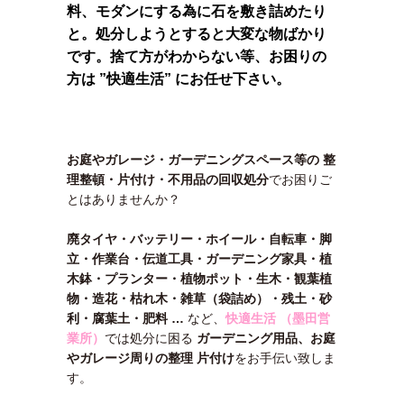
料、モダンにする為に石を敷き詰めたり
と。処分しようとすると大変な物ばかり
です。捨て方がわからない等、お困りの
方は ”快適生活” にお任せ下さい。
お庭やガレージ・ガーデニングスペース等の 整
理整頓・片付け・不用品の回収処分
でお困りご
とはありませんか？
廃タイヤ・バッテリー・ホイール・自転車・脚
立・作業台・伝道工具・ガーデニング家具・植
木鉢・プランター・植物ポット・生木・観葉植
物・造花・枯れ木・雑草（袋詰め）・残土・砂
利・腐葉土・肥料 …
など、
快適生活 （墨田営
業所）
では処分に困る
ガーデニング用品、お庭
やガレージ周りの整理 片付け
をお手伝い致しま
す。