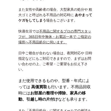
また女性や高齢者の場合、大型家具の処分や 粗
大ゴミと呼ばれる不用品の対応時に
あやまって
ケガをしてしまう
場合もございます。
快適生活では
不用品に関するプロの専門スタッ
フが、365日年中無休・お電話一本で ご指定の
場所へ不用品処分に伺います。
日中ご都合が合わない場合は、夜間対応や 日時
指定などにもご対応できますので、まずはお問
い合わせの上、ご希望・ご要望をお伝え下さ
い。
まだ使用できるものや、型番・年式によ
っては
高価買取
も行います。不用品回収
時には
お部屋の整理や掃除、家具の移
動、引越し時の片付け
なども承ります。
また「不用品処分」に関するメールでの相談も