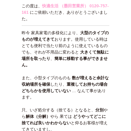
この度は、
快適生活 （墨田営業所）
0120-757-
161
にご依頼いただき、ありがとうございまし
た。
昨今 家具家電の多様化により、
大型のタイプの
ものが増えてきて
おります。使用している時は
とても便利で当たり前のように使えているもの
でも、それが不用品に変わると
大きくて無駄に
場所を取ったり
、
簡単に移動する事ができませ
ん。
また、小型タイプのものも
数が増えると余計な
収納場所を確保
したり、
重複してお持ちの場合
どちらかを使用していない
… なんて事があり
ます。
只、いざ処分する（捨てる）となると、
分別
や
ら
解体（分解）
やら 果ては
どうやってどこに
捨てれば良いかわ
からない
と仰るお客様が増え
てきていますし、