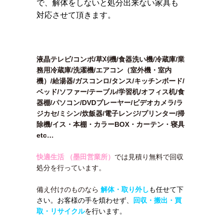
で、解体をしないと処分出来ない家具も
対応させて頂きます。
液晶テレビ/コンポ/草刈機/食器洗い機/冷蔵庫/業
務用冷蔵庫/洗濯機/エアコン（室外機・室内
機）/給湯器/ガスコンロ/タンス/キッチンボード/
ベッド/ソファー/テーブル/学習机/オフィス机/食
器棚/パソコン/DVDプレーヤー/ビデオカメラ/ラ
ジカセ/ミシン/炊飯器/電子レンジ/プリンター/掃
除機/イス・本棚・カラーBOX・カーテン・寝具
etc…
快適生活 （墨田営業所）
では見積り無料で回収
処分を行っています。
備え付けのものなら
解体・取り外し
も任せて下
さい。お客様の手を煩わせず、
回収・搬出・買
取・リサイクル
を行います。