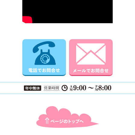
電話でお問合せ
メールでお
ページTOPに戻る