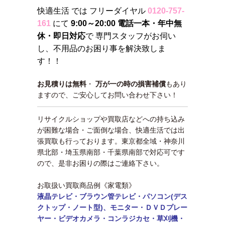
快適生活 では フリーダイヤル
0120-757-
161
にて
9:00～20:00 電話一本・年中無
休・即日対応
で 専門スタッフがお伺い
し、不用品のお困り事を解決致しま
す！！
お見積りは無料
・
万が一の時の損害補償
もあり
ますので、ご安心してお問い合わせ下さい！
リサイクルショップや買取店などへの持ち込み
が困難な場合・ご面倒な場合、快適生活では出
張買取も行っております。東京都全域・神奈川
県北部・埼玉県南部・千葉県南部で対応可です
ので、是非お困りの際はご連絡下さい。
お取扱い買取商品例《家電類》
液晶テレビ・ブラウン管テレビ・パソコン(デス
クトップ・ノート型)、モニター・
ＤＶＤプレー
ヤー・ビデオカメラ・コンラジカセ・草刈機・