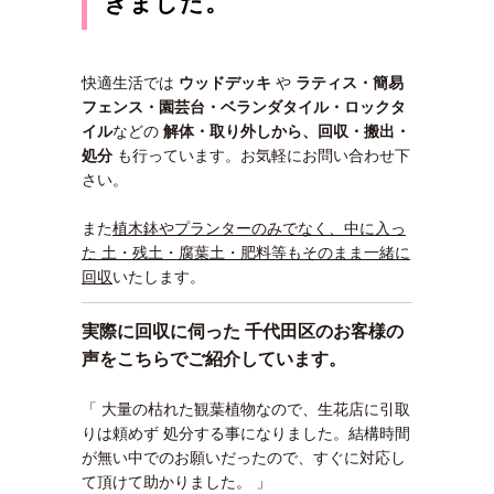
きました。
快適生活では
ウッドデッキ
や
ラティス・簡易
フェンス・園芸台・
ベランダタイル・ロックタ
イル
などの
解体・取り外しから、回収・搬出・
処分
も行っています。お気軽にお問い合わせ下
さい。
また
植木鉢やプランターのみでなく、中に入っ
た 土・残土・腐葉土・肥料等もそのまま一緒に
回収
いたします。
実際に回収に伺った 千代田区のお客様の
声をこちらでご紹介しています。
「 大量の枯れた観葉植物なので、生花店に引取
りは頼めず 処分する事になりました。結構時間
が無い中でのお願いだったので、すぐに対応し
て頂けて助かりました。 」