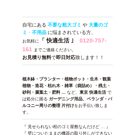
自宅にある
不要な粗大ゴミ
や
大量のゴ
ミ
・
不用品
に悩まされている方、
「 快適生活 ｣
0120-757-
お気軽に
161
までご連絡ください。
お見積り無料
で
即日対応
致します！！
植木鉢・プランター・植物ポット・生木・観葉
植物・造花・枯れ木・雑草（袋詰め）・残土・
砂利・腐葉土・肥料 …
など、
東京 快適生活
で
は処分に困る
ガーデニング用品、ベランダ・バ
ルコニー周りの整理 片付け
をお手伝い致しま
す。
『 見せられない程のゴミ屋敷なんだけど … 』
『 壁についたままの機器の取り外しができない