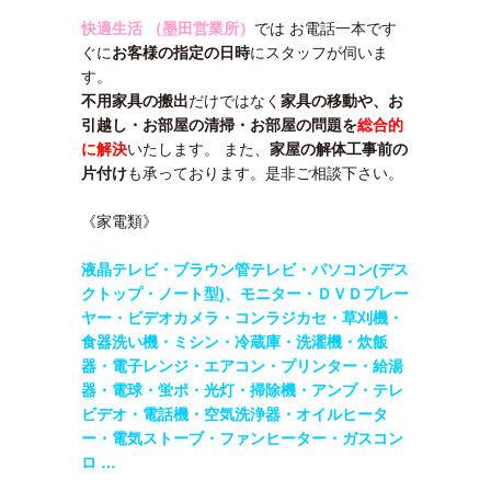
快適生活 （墨田営業所）
では お電話一本です
ぐに
お客様の指定の日時
にスタッフが伺いま
す。
不用家具の搬出
だけではなく
家具の移動や、
お
引越し・
お部屋の清掃・
お部屋の問題を
総合的
に解決
いたします。 また、
家屋の解体工事前の
片付け
も承っております。是非ご相談下さい。
《家電類》
液晶テレビ・ブラウン管テレビ・パソコン(デス
クトップ・ノート型)、モニター・
ＤＶＤプレー
ヤー・ビデオカメラ・コンラジカセ・草刈機・
食器洗い機・ミシン・
冷蔵庫・洗濯機・炊飯
器・電子レンジ・エアコン・
プリンター・給湯
器・電球・蛍ポ・光灯・掃除機・アンプ・テレ
ビデオ・電話機・
空気洗浄器・オイルヒータ
ー・電気ストーブ・ファンヒーター・ガスコン
ロ …