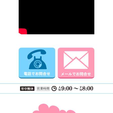
電話でお問合せ
メールでお
ページTOPに戻る