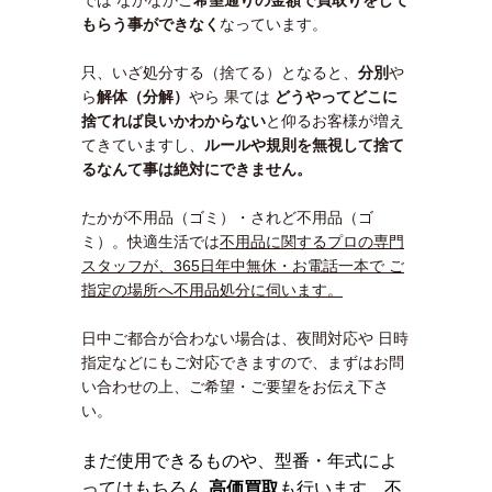
では なかなかご
希望通りの金額で買取りをして
もらう事ができなく
なっています。
只、いざ処分する（捨てる）となると、
分別
や
ら
解体（分解）
やら 果ては
どうやってどこに
捨てれば良いかわ
からない
と仰るお客様が増え
てきていますし、
ルールや規則を無視して捨て
るなんて事は絶対にできません。
たかが不用品（ゴミ）・されど不用品（ゴ
ミ）。快適生活では
不用品に関するプロの専門
スタッフが、365日年中無休・お電話一本で ご
指定の場所へ不用品処分に伺います。
日中ご都合が合わない場合は、夜間対応や 日時
指定などにもご対応できますので、まずはお問
い合わせの上、ご希望・ご要望をお伝え下さ
い。
まだ使用できるものや、型番・年式によ
ってはもちろん
高価買取
も行います。不