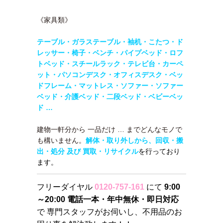
《家具類》
テーブル・
ガラステーブル・袖机・こたつ・ド
レッサー・椅子・ベンチ・パイプベッド・ロフ
トベッド・
スチールラック・テレビ台・カーペ
ット・パソコンデスク・オフィスデスク・ベッ
ドフレーム・マットレス・ソファー・ソファー
ベッド・介護ベッド・二段ベッド・
ベビーベッ
ド …
建物一軒分から 一品だけ … までどんなモノで
も構いません。
解体・取り外しから、回収・搬
出・処分 及び 買取・リサイクル
を行っており
ます。
フリーダイヤル
0120-757-161
にて
9:00
～20:00 電話一本・年中無休・即日対応
で 専門スタッフがお伺いし、不用品のお