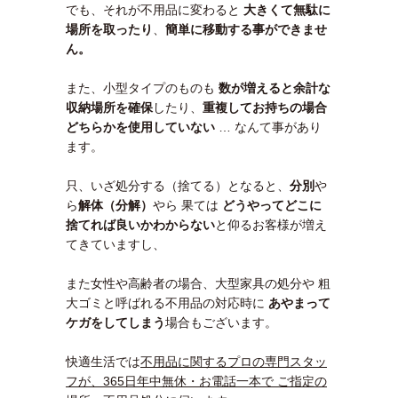
でも、それが不用品に変わると
大きくて無駄に
場所を取ったり
、
簡単に移動する事ができませ
ん。
また、小型タイプのものも
数が増えると余計な
収納場所を確保
したり、
重複してお持ちの場合
どちらかを使用していない
… なんて事があり
ます。
只、いざ処分する（捨てる）となると、
分別
や
ら
解体（分解）
やら 果ては
どうやってどこに
捨てれば良いかわ
からない
と仰るお客様が増え
てきていますし、
また女性や高齢者の場合、大型家具の処分や 粗
大ゴミと呼ばれる不用品の対応時に
あやまって
ケガをしてしまう
場合もございます。
快適生活では
不用品に関するプロの専門スタッ
フが、365日年中無休・お電話一本で ご指定の