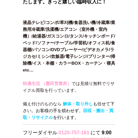
たします。きっと嬉しい臨時収入に！
液晶テレビ/コンポ/草刈機/食器洗い機/冷蔵庫/業
務用冷蔵庫/洗濯機/エアコン（室外機・室内
機）/給湯器/ガスコンロ/タンス/キッチンボード/
ベッド/ソファー/テーブル/学習机/オフィス机/食
器棚/パソコン/DVDプレーヤー/ビデオカメラ/ラ
ジカセ/ミシン/炊飯器/電子レンジ/プリンター/掃
除機/イス・本棚・カラーBOX・カーテン・寝具
etc…
快適生活 （墨田営業所）
では見積り無料でリサ
イクル買取を行っています。
備え付けのものなら
解体・取り外し
も任せて下
さい。お客様の手を煩わせず、
回収・搬出・買
取・リサイクル
を行います。
フリーダイヤル
0120-757-161
にて
9:00