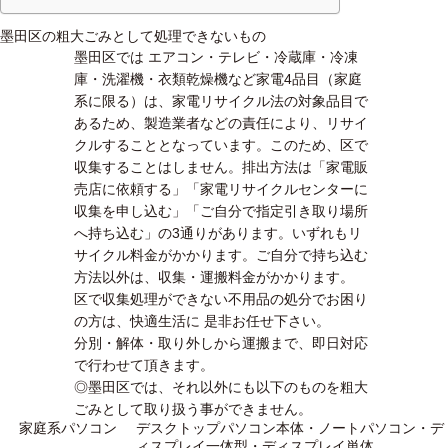
墨田区の粗大ごみとして処理できないもの
墨田区では エアコン・テレビ・冷蔵庫・冷凍
庫・洗濯機・衣類乾燥機など家電4品目（家庭
系に限る）は、家電リサイクル法の対象品目で
あるため、製造業者などの責任により、リサイ
クルすることとなっています。このため、区で
収集することはしません。排出方法は「家電販
売店に依頼する」「家電リサイクルセンターに
収集を申し込む」「ご自分で指定引き取り場所
へ持ち込む」の3通りがあります。いずれもリ
サイクル料金がかかります。ご自分で持ち込む
方法以外は、収集・運搬料金がかかります。
区で収集処理ができない不用品の処分でお困り
の方は、快適生活に 是非お任せ下さい。
分別・解体・取り外しから運搬まで、即日対応
で行わせて頂きます。
◎墨田区では、それ以外にも以下のものを粗大
ごみとして取り扱う事ができません。
家庭系パソコン
デスクトップパソコン本体・ノートパソコン・デ
ィスプレイ一体型・ディスプレイ単体