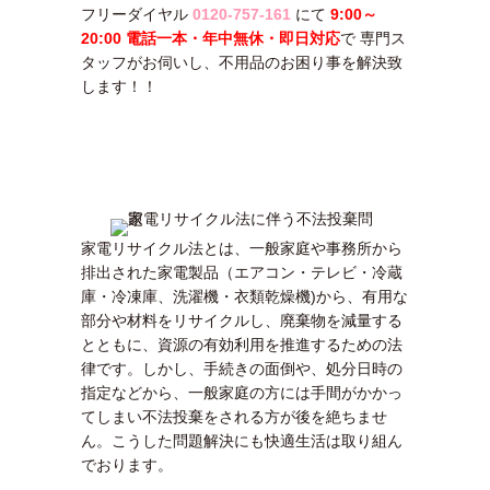
フリーダイヤル
0120-757-161
にて
9:00～
20:00 電話一本・年中無休・即日対応
で 専門ス
タッフがお伺いし、不用品のお困り事を解決致
します！！
メールで問
家電リサイクル法とは、一般家庭や事務所から
排出された家電製品（エアコン・テレビ・冷蔵
庫・冷凍庫、洗濯機・衣類乾燥機)から、有用な
部分や材料をリサイクルし、廃棄物を減量する
とともに、資源の有効利用を推進するための法
律です。しかし、手続きの面倒や、処分日時の
指定などから、一般家庭の方には手間がかかっ
てしまい不法投棄をされる方が後を絶ちませ
ん。こうした問題解決にも快適生活は取り組ん
でおります。