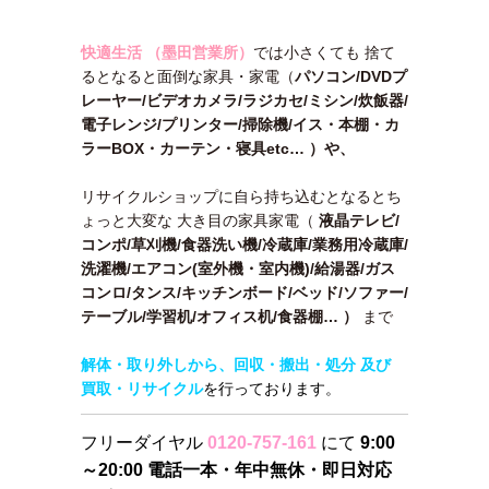
快適生活 （墨田営業所）
では小さくても 捨て
るとなると面倒な家具・家電（
パソコン/DVDプ
レーヤー/ビデオカメラ/ラジカセ/ミシン/炊飯器/
電子レンジ/プリンター/掃除機/イス・本棚・カ
ラーBOX・カーテン・寝具etc… ）や、
リサイクルショップに自ら持ち込むとなるとち
ょっと大変な 大き目の家具家電（
液晶テレビ/
コンポ/草刈機/食器洗い機/冷蔵庫/業務用冷蔵庫/
洗濯機/エアコン(室外機・室内機)/給湯器/ガス
コンロ/タンス/キッチンボード/ベッド/ソファー/
テーブル/学習机/オフィス机/食器棚…
）
まで
解体・取り外しから、回収・搬出・処分 及び
買取・リサイクル
を行っております。
フリーダイヤル
0120-757-161
にて
9:00
～20:00 電話一本・年中無休・即日対応