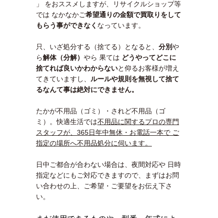
」 をおススメしますが、リサイクルショップ等
では なかなかご
希望通りの金額で買取りをして
もらう事ができなく
なっています。
只、いざ処分する（捨てる）となると、
分別
や
ら
解体（分解）
やら 果ては
どうやってどこに
捨てれば良いかわ
からない
と仰るお客様が増え
てきていますし、
ルールや規則を無視して捨て
るなんて事は絶対にできません。
たかが不用品（ゴミ）・されど不用品（ゴ
ミ）。快適生活では
不用品に関するプロの専門
スタッフが、365日年中無休・お電話一本で ご
指定の場所へ不用品処分に伺います。
日中ご都合が合わない場合は、夜間対応や 日時
指定などにもご対応できますので、まずはお問
い合わせの上、ご希望・ご要望をお伝え下さ
い。