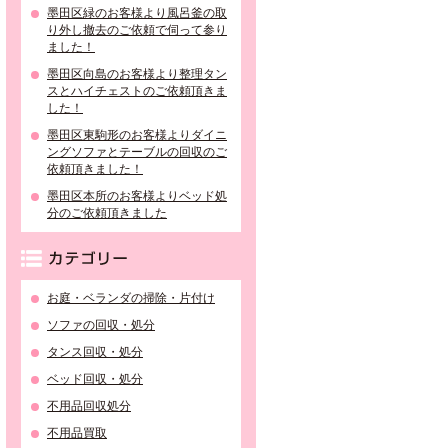
墨田区緑のお客様より風呂釜の取
り外し撤去のご依頼で伺って参り
ました！
墨田区向島のお客様より整理タン
スとハイチェストのご依頼頂きま
した！
墨田区東駒形のお客様よりダイニ
ングソファとテーブルの回収のご
依頼頂きました！
墨田区本所のお客様よりベッド処
分のご依頼頂きました
カテゴリー
お庭・ベランダの掃除・片付け
ソファの回収・処分
タンス回収・処分
ベッド回収・処分
不用品回収処分
不用品買取