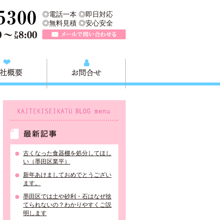
所は、墨田区の不用品・粗大ごみの処分や不用品の出張買取、墨田区近
TEL 0120-757-161（年中無休）営業時間AM9:00～PM8:0
◎電話一本 ◎即日対応
◎無料見積 ◎安心安全
メールで問い合わせる
質問
会社概要
お問合せ
KAITEKISEIKATU BLOG menu
最新記事
古くなった食器棚を処分してほし
い（墨田区業平）
新年あけましておめでとうござい
ます。
墨田区では土や砂利・石はなぜ捨
てられないの？わかりやすくご説
明します