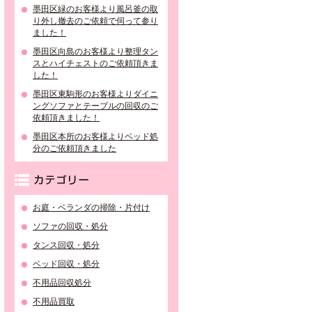
墨田区緑のお客様より風呂釜の取
り外し撤去のご依頼で伺って参り
ました！
墨田区向島のお客様より整理タン
スとハイチェストのご依頼頂きま
した！
墨田区東駒形のお客様よりダイニ
ングソファとテーブルの回収のご
依頼頂きました！
墨田区本所のお客様よりベッド処
分のご依頼頂きました
カテゴリー
お庭・ベランダの掃除・片付け
ソファの回収・処分
タンス回収・処分
ベッド回収・処分
不用品回収処分
不用品買取