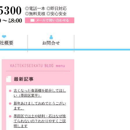
所は、墨田区の不用品・粗大ごみの処分や不用品の出張買取、墨田区近
TEL 0120-757-161（年中無休）営業時間AM9:00～PM8:0
◎電話一本 ◎即日対応
◎無料見積 ◎安心安全
メールで問い合わせる
質問
会社概要
お問合せ
KAITEKISEIKATU BLOG menu
最新記事
古くなった食器棚を処分してほし
い（墨田区業平）
新年あけましておめでとうござい
ます。
墨田区では土や砂利・石はなぜ捨
てられないの？わかりやすくご説
明します