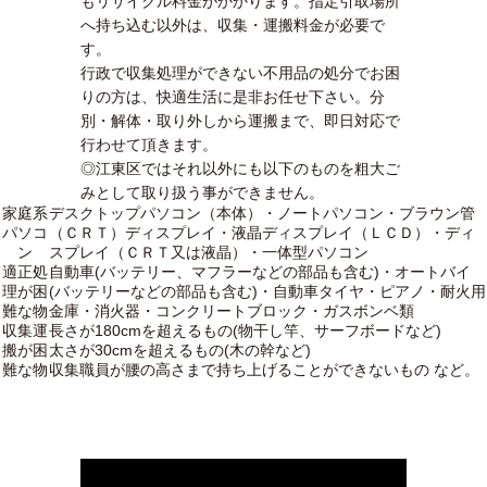
もリサイクル料金がかかります。指定引取場所
へ持ち込む以外は、収集・運搬料金が必要で
す。
行政で収集処理ができない不用品の処分でお困
りの方は、快適生活に是非お任せ下さい。分
別・解体・取り外しから運搬まで、即日対応で
行わせて頂きます。
◎江東区ではそれ以外にも以下のものを粗大ご
みとして取り扱う事ができません。
家庭系
デスクトップパソコン（本体）・ノートパソコン・ブラウン管
パソコ
（ＣＲＴ）ディスプレイ・液晶ディスプレイ（ＬＣＤ）・ディ
ン
スプレイ（ＣＲＴ又は液晶）・一体型パソコン
適正処
自動車(バッテリー、マフラーなどの部品も含む)・オートバイ
理が困
(バッテリーなどの部品も含む)・自動車タイヤ・ピアノ・耐火用
難な物
金庫・消火器・コンクリートブロック・ガスボンベ類
収集運
長さが180cmを超えるもの(物干し竿、サーフボードなど)
搬が困
太さが30cmを超えるもの(木の幹など)
難な物
収集職員が腰の高さまで持ち上げることができないもの など。