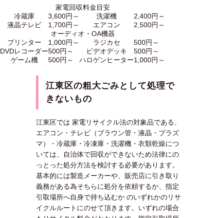
家電回収料金目安
冷蔵庫
3,600円～
洗濯機
2,400円～
液晶テレビ
1,700円～
エアコン
2,500円～
オーディオ・OA機器
プリンター
1,000円～
ラジカセ
500円～
DVDレコーダー
500円～
ビデオデッキ
500円～
ゲーム機
500円～
ハロゲンヒーター
1,000円～
江東区の粗大ごみとして処理で
きないもの
江東区では 家電リサイクル法の対象品である、
エアコン・テレビ（ブラウン管・液晶・プラズ
マ）・冷蔵庫・冷凍庫・洗濯機・衣類乾燥につ
いては、自治体で回収ができないため法律にの
っとった処分方法を検討する必要があります。
基本的には製造メーカーや、販売店に引き取り
義務がある為そちらに処分を依頼するか、指定
引取場所へ自身で持ち込むか のいずれかのリサ
イクルルートにのせて頂きます。いずれの場合