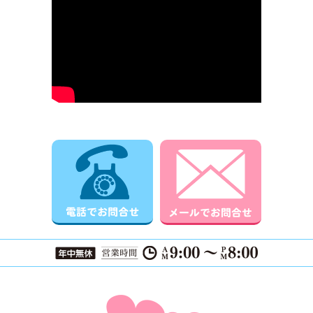
電話でお問合せ
メールでお
ページTOPに戻る