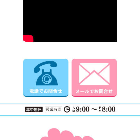
電話でお問合せ
メールでお
ページTOPに戻る