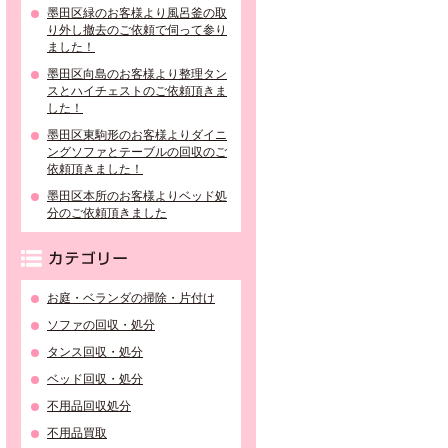
墨田区緑のお客様より風呂釜の取
り外し撤去のご依頼で伺って参り
ました！
墨田区向島のお客様より整理タン
スとハイチェストのご依頼頂きま
した！
墨田区東駒形のお客様よりダイニ
ングソファとテーブルの回収のご
依頼頂きました！
墨田区本所のお客様よりベッド処
分のご依頼頂きました
カテゴリー
お庭・ベランダの掃除・片付け
ソファの回収・処分
タンス回収・処分
ベッド回収・処分
不用品回収処分
不用品買取