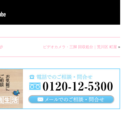
砂
ビデオカメラ・三脚 回収処分｜荒川区 町屋
»