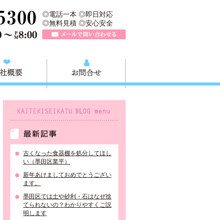
所は、墨田区の不用品・粗大ごみの処分や不用品の出張買取、墨田区近
TEL 0120-757-161（年中無休）営業時間AM9:00～PM8:0
◎電話一本 ◎即日対応
◎無料見積 ◎安心安全
メールで問い合わせる
質問
会社概要
お問合せ
KAITEKISEIKATU BLOG menu
最新記事
古くなった食器棚を処分してほし
い（墨田区業平）
新年あけましておめでとうござい
ます。
墨田区では土や砂利・石はなぜ捨
てられないの？わかりやすくご説
明します