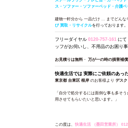
スチールラック・テレビ台・カーペット
ス・ソファー・ソファーベッド・介護ベ
建物一軒分から 一品だけ … までどん
び 買取・リサイクル
を行っております。
フリーダイヤル
0120-757-161
にて
ッフがお伺いし、不用品のお困り事
お見積りは無料
・
万が一の時の損害補償
快適生活では 実際にご依頼のあっ
東京都 台東区 根岸
のお客様より
デスク
「自分で処分するには面倒な事も多そう
用させてもらいたいと思います。」
この度は、
快適生活 （墨田営業所）
012