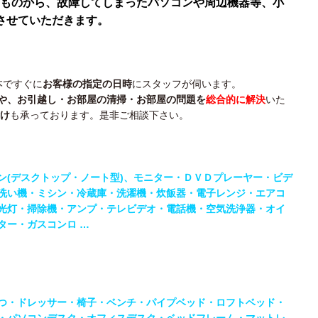
ものから、故障してしまったパソコンや周辺機器等、小
させていただきます。
本ですぐに
お客様の指定の日時
にスタッフが伺います。
や、
お引越し・
お部屋の清掃・
お部屋の問題を
総合的に解決
いた
け
も承っております。是非ご相談下さい。
ン(デスクトップ・ノート型)、モニター・
ＤＶＤプレーヤー・ビデ
洗い機・ミシン・
冷蔵庫・洗濯機・炊飯器・電子レンジ・エアコ
光灯・掃除機・アンプ・テレビデオ・電話機・
空気洗浄器・オイ
ター・ガスコンロ …
つ・ドレッサー・椅子・ベンチ・パイプベッド・ロフトベッド・