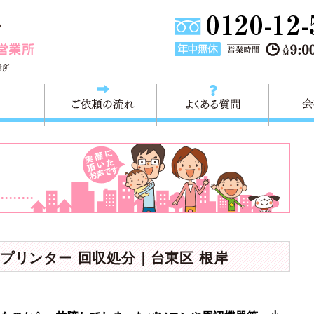
東京都墨田区不用品・粗大ごみの回収処分 快適生活墨田営業
業所
料金
ご依頼の流れ
よくある
プリンター 回収処分｜台東区 根岸