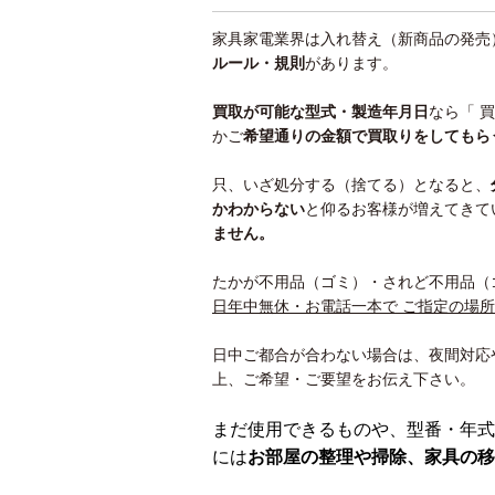
家具家電業界は入れ替え（新商品の発売
ルール・規則
があります。
買取が可能な型式・製造年月日
なら「 
かご
希望通りの金額で買取りをしてもら
只、いざ処分する（捨てる）となると、
かわ
からない
と仰るお客様が増えてきて
ません。
たかが不用品（ゴミ）・されど不用品（
日年中無休・お電話一本で ご指定の場
日中ご都合が合わない場合は、夜間対応
上、ご希望・ご要望をお伝え下さい。
まだ使用できるものや、型番・年式
には
お部屋の整理や掃除、家具の移