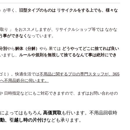
）が早く、
旧型タイプのものは リサイクルをする上でも、様々な
買取り 」 をおススメしますが、リサイクルショップ等では なかな
う事ができなく
なっています。
分別
やら
解体（分解）
やら 果ては
どうやってどこに捨てれば良い
いますし、
ルールや規則を無視して捨てるなんて事は絶対にでき
ゴミ）。快適生活では
不用品に関するプロの専門スタッフが、365
所へ不用品処分に伺います。
や 日時指定などにもご対応できますので、まずはお問い合わせの
によってはもちろん
高価買取
も行います。不用品回収時
動、引越し時の片付け
なども承ります。