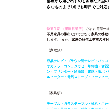
部屋から運び出すのも困難な大型の
さなものまで1点でも即日でご対応
快適生活 （墨田営業所）
では お電話一
不用家具の搬出
だけではなく
家具の移動
します。 また、
家屋の解体工事前の片付
《家電類》
液晶テレビ・ブラウン管テレビ・パソコ
オカメラ・コンラジカセ・草刈機・食器
ン・
プリンター・給湯器・電球・蛍ポ・
ルヒーター・電気ストーブ・ファンヒー
《家具類》
テーブル・
ガラステーブル・袖机・こた