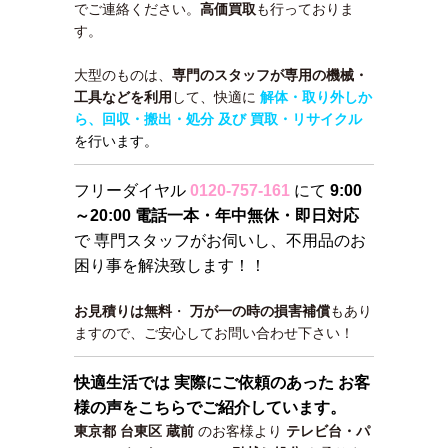
でご連絡ください。
高価買取
も行っておりま
す。
大型のものは、
専門のスタッフが専用の機械・
工具などを利用
して、快適に
解体・取り外しか
ら、回収・搬出・処分 及び 買取・リサイクル
を行います。
フリーダイヤル
0120-757-161
にて
9:00
～20:00 電話一本・年中無休・即日対応
で 専門スタッフがお伺いし、不用品のお
困り事を解決致します！！
お見積りは無料
・
万が一の時の損害補償
もあり
ますので、ご安心してお問い合わせ下さい！
快適生活では 実際にご依頼のあった お客
様の声をこちらでご紹介しています。
東京都 台東区 蔵前
のお客様より
テレビ台・パ