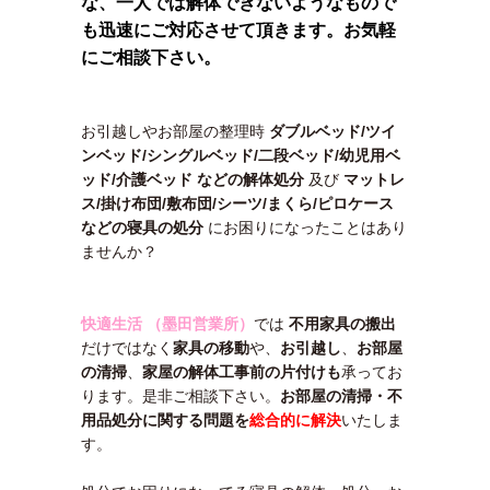
な、一人では解体できないようなもので
も迅速にご対応させて頂きます。お気軽
にご相談下さい。
お引越しやお部屋の整理時
ダブルベッド/ツイ
ンベッド/シングルベッド/二段ベッド/幼児用ベ
ッド/介護ベッド などの解体処分
及び
マットレ
ス/掛け布団/敷布団/シーツ/まくら/ピロケース
などの寝具の処分
にお困りになったことはあり
ませんか？
快適生活 （墨田営業所）
では
不用家具の搬出
だけではなく
家具の移動
や、
お引越し
、
お部屋
の清掃
、
家屋の解体工事前の片付けも
承ってお
ります。是非ご相談下さい。
お部屋の清掃・不
用品処分に関する
問題を
総合的に解決
いたしま
す。