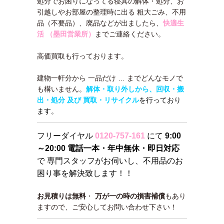
処分でお困りになってる寝具の解体・処分、お
引越しやお部屋の整理時に出る 粗大ごみ、不用
品（不要品）、廃品などが出ましたら、
快適生
活 （墨田営業所）
までご連絡ください。
高価買取も行っております。
建物一軒分から 一品だけ … までどんなモノで
も構いません。
解体・取り外しから、回収・搬
出・処分 及び 買取・リサイクル
を行っており
ます。
フリーダイヤル
0120-757-161
にて
9:00
～20:00 電話一本・年中無休・即日対応
で 専門スタッフがお伺いし、不用品のお
困り事を解決致します！！
お見積りは無料
・
万が一の時の損害補償
もあり
ますので、ご安心してお問い合わせ下さい！