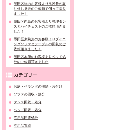
墨田区緑のお客様より風呂釜の取
り外し撤去のご依頼で伺って参り
ました！
墨田区向島のお客様より整理タン
スとハイチェストのご依頼頂きま
した！
墨田区東駒形のお客様よりダイニ
ングソファとテーブルの回収のご
依頼頂きました！
墨田区本所のお客様よりベッド処
分のご依頼頂きました
カテゴリー
お庭・ベランダの掃除・片付け
ソファの回収・処分
タンス回収・処分
ベッド回収・処分
不用品回収処分
不用品買取