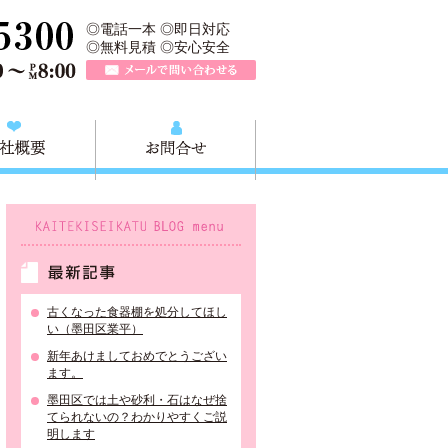
所は、墨田区の不用品・粗大ごみの処分や不用品の出張買取、墨田区近
TEL 0120-757-161（年中無休）営業時間AM9:00～PM8:0
◎電話一本 ◎即日対応
◎無料見積 ◎安心安全
メールで問い合わせる
質問
会社概要
お問合せ
KAITEKISEIKATU BLOG menu
最新記事
古くなった食器棚を処分してほし
い（墨田区業平）
新年あけましておめでとうござい
ます。
墨田区では土や砂利・石はなぜ捨
てられないの？わかりやすくご説
明します