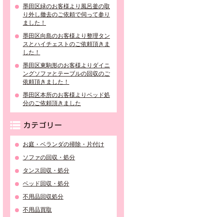
墨田区緑のお客様より風呂釜の取
り外し撤去のご依頼で伺って参り
ました！
墨田区向島のお客様より整理タン
スとハイチェストのご依頼頂きま
した！
墨田区東駒形のお客様よりダイニ
ングソファとテーブルの回収のご
依頼頂きました！
墨田区本所のお客様よりベッド処
分のご依頼頂きました
カテゴリー
お庭・ベランダの掃除・片付け
ソファの回収・処分
タンス回収・処分
ベッド回収・処分
不用品回収処分
不用品買取