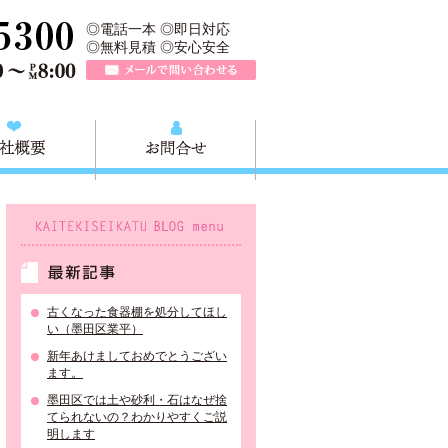
所は、墨田区の不用品・粗大ごみの処分や不用品の出張買取、墨田区近
TEL 0120-757-161（年中無休）営業時間AM9:00～PM8:0
◎電話一本 ◎即日対応
◎無料見積 ◎安心安全
メールで問い合わせる
質問
会社概要
お問合せ
KAITEKISEIKATU BLOG menu
最新記事
古くなった食器棚を処分してほし
い（墨田区業平）
新年あけましておめでとうござい
ます。
墨田区では土や砂利・石はなぜ捨
てられないの？わかりやすくご説
明します