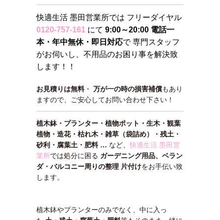
快適生活 墨田営業所では フリーダイヤル
0120-757-161
にて
9:00～20:00 電話一
本・年中無休・即日対応
で 専門スタッフ
がお伺いし、不用品のお困り事を解決致
します！！
お見積りは無料
・
万が一の時の損害補償
もあり
ますので、ご安心してお問い合わせ下さい！
植木鉢・プランター・植物ポット・生木・観葉
植物・造花・枯れ木・雑草（袋詰め）・残土・
砂利・腐葉土・肥料 …
など、
快適生活 墨田営
業所
では処分に困る
ガーデニング用品、ベラン
ダ・バルコニー周りの整理 片付け
をお手伝い致
します。
植木鉢やプランターのみでなく、中に入っ