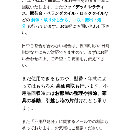
た
土・残土・腐葉土・肥料
等も
そのまま一緒に
回収
いたします。また
ウッドデッキ
や
ラティ
ス、園芸台・
ベランダタイル・ロックタイル
な
どの
解体・取り外しから、回収・搬出・処
分
も行っています。お気軽にお問い合わせ下さ
い。
日中ご都合が合わない場合は、夜間対応や 日時
指定などにもご対応できますので、まずはお問
い合わせの上、ご希望・ご要望をお伝え下さ
い。
まだ使用できるものや、型番・年式によ
ってはもちろん
高価買取
も行います。不
用品回収時には
お部屋の整理や掃除、家
具の移動、引越し時の片付け
なども承り
ます。
また「不用品処分」に関するメールでの相談も
承っております。お気軽にご相談ください。