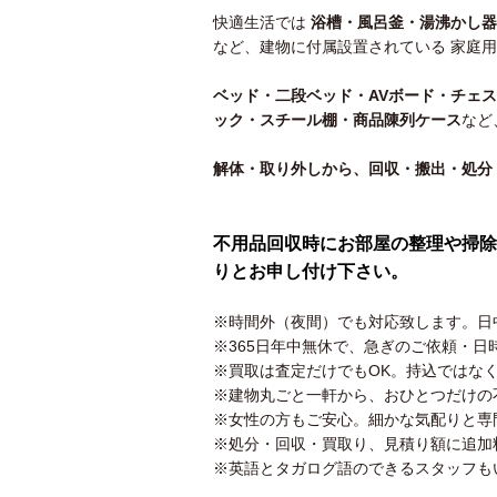
快適生活では
浴槽・風呂釜・湯沸かし器
など、建物に付属設置されている 家庭用
ベッド・二段ベッド・AVボード・チェ
ック・スチール棚・商品陳列ケース
など
解体・取り外しから、回収・搬出・処分 
不用品回収時にお部屋の整理や掃除
りとお申し付け下さい。
※時間外（夜間）でも対応致します。日
※365日年中無休で、急ぎのご依頼・日
※買取は査定だけでもOK。持込ではな
※建物丸ごと一軒から、おひとつだけの
※女性の方もご安心。細かな気配りと専
※処分・回収・買取り、見積り額に追加
※英語とタガログ語のできるスタッフも