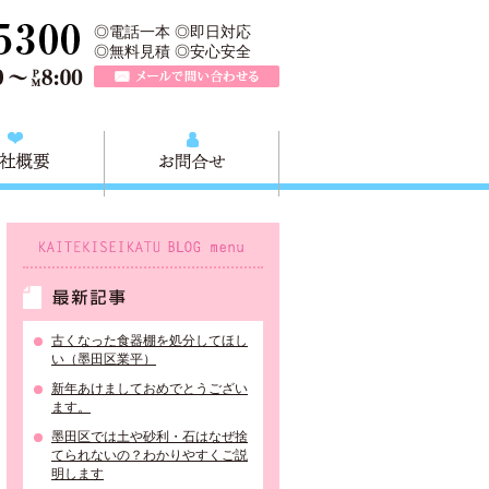
所は、墨田区の不用品・粗大ごみの処分や不用品の出張買取、墨田区近
TEL 0120-757-161（年中無休）営業時間AM9:00～PM8:0
◎電話一本 ◎即日対応
◎無料見積 ◎安心安全
メールで問い合わせる
質問
会社概要
お問合せ
KAITEKISEIKATU BLOG menu
最新記事
古くなった食器棚を処分してほし
い（墨田区業平）
新年あけましておめでとうござい
ます。
墨田区では土や砂利・石はなぜ捨
てられないの？わかりやすくご説
明します