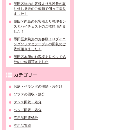
墨田区緑のお客様より風呂釜の取
り外し撤去のご依頼で伺って参り
ました！
墨田区向島のお客様より整理タン
スとハイチェストのご依頼頂きま
した！
墨田区東駒形のお客様よりダイニ
ングソファとテーブルの回収のご
依頼頂きました！
墨田区本所のお客様よりベッド処
分のご依頼頂きました
カテゴリー
お庭・ベランダの掃除・片付け
ソファの回収・処分
タンス回収・処分
ベッド回収・処分
不用品回収処分
不用品買取