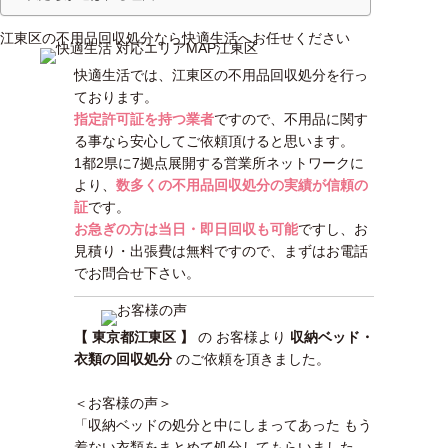
江東区の不用品回収処分なら快適生活へお任せください
快適生活では、江東区の不用品回収処分を行っ
ております。
指定許可証を持つ業者
ですので、不用品に関す
る事なら安心してご依頼頂けると思います。
1都2県に7拠点展開する営業所ネットワークに
より、
数多くの不用品回収処分の実績が信頼の
証
です。
お急ぎの方は当日・即日回収も可能
ですし、お
見積り・出張費は無料ですので、まずはお電話
でお問合せ下さい。
【 東京都江東区 】
の お客様より
収納ベッド・
衣類の回収処分
のご依頼を頂きました。
＜お客様の声＞
「収納ベッドの処分と中にしまってあった もう
着ない衣類をまとめて処分してもらいました。